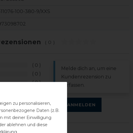
11076-100-380-9/XXS
973098702
ezensionen
(0)
0
Melde dich an, um eine
0
Kundenrezension zu
0
verfassen.
0
0
igen zu personalisieren,
ANMELDEN
personenbezogene Daten (z.B.
 mit deiner Einwilligung
der ablehnen und diese
rklärung
.