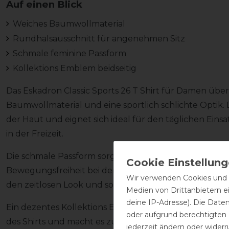
Auf einen Blick
Weiches Baumwollmaterial
Rundhalsausschnitt für angenehmen Sitz
Schmale feminine Passform
Kollektions Emblem beidseitig
Das Eskadron Classic Sports 26 T Shirt für Damen ü
Baumwollmaterial und eine sportlich schlichte Optik. 
der Haut und eignet sich ideal für den täglichen Eins
in der Freizeit.
Die schmale Passform sorgt für eine feminine Silhouet
Bewegungsfreiheit bei der Arbeit mit dem Pferd. Der 
Wir verwenden Cookies und ä
den zeitlosen Look und sorgt für einen angenehmen S
Medien von Drittanbietern e
deine IP-Adresse). Die Date
Ein dezentes Kollektions Emblem auf beiden Seiten un
oder aufgrund berechtigten
des Shirts und macht es zu einem passenden Bestandtei
jederzeit ändern oder widerr