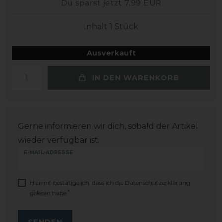
Du sparst jetzt 7,99 EUR
Inhalt
1
Stück
Ausverkauft
IN DEN WARENKORB
Gerne informieren wir dich, sobald der Artikel
wieder verfügbar ist.
E-MAIL-ADRESSE
Hiermit bestätige ich, dass ich die
Daten­schutz­erklärung
*
gelesen habe.
SENDEN