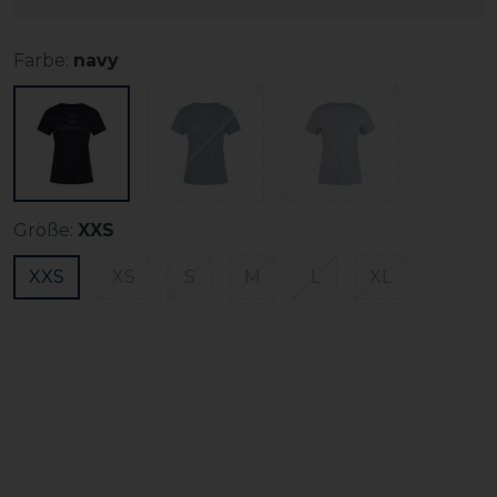
Farbe:
navy
Größe:
XXS
XXS
XS
S
M
L
XL