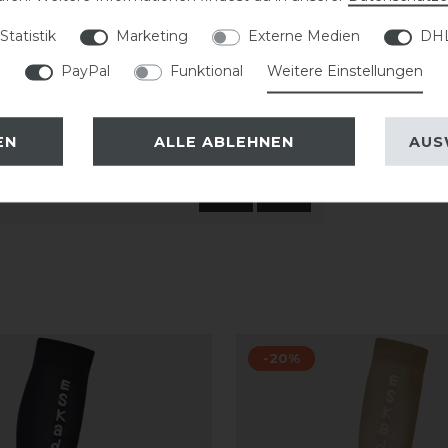
kleidung oder Freizeitkleidung
Statistik
Marketing
Externe Medien
DHL
PayPal
Funktional
Weitere Einstellungen
EN
ALLE ABLEHNEN
AUS
-20%