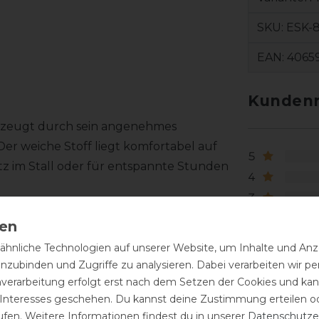
SKU:
ESK-8
EAN:
4065
Kundenr
berzeugt durch sein angenehmes
Der weiche Stoff liegt komfortabel auf
5
atz im Stall oder für entspannte Stunden
4
3
te und bietet gleichzeitig ausreichend
2
klassische Rundhalsausschnitt ergänzt
1
hnliche Technologien auf unserer Website, um Inhalte und Anze
itz.
inzubinden und Zugriffe zu analysieren. Dabei verarbeiten wir 
nverarbeitung erfolgt erst nach dem Setzen der Cookies und kann
terstreicht den sportlichen Charakter
 Interesses geschehen. Du kannst deine Zustimmung erteilen o
l der Classic Sports Kollektion.
ufen. Weitere Informationen findest du in unserer
Daten­schutz­e