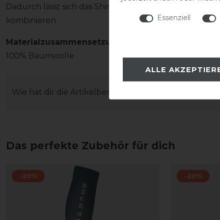
Dadurch lässt sich das Shirt ideal mit weiterer Reitbe
Essenziell
kombinieren.
Materialzusammensetzung
100% Baumwolle
ALLE AKZEPTIER
Wie hat dir die Artikelbeschreibung gefallen?
Das perfekte Zubehör für dich
-20%
-20%