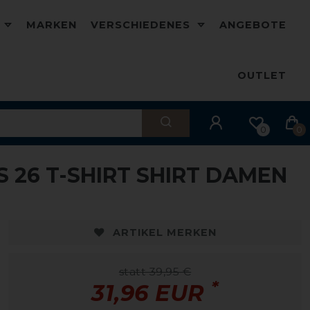
D
MARKEN
VERSCHIEDENES
ANGEBOTE
OUTLET
0
0
 26 T-SHIRT SHIRT DAMEN
-20%
-
ARTIKEL MERKEN
statt 39,95 €
*
31,96 EUR