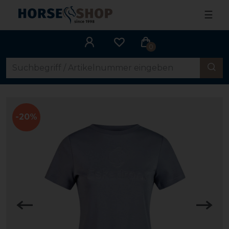
☰
0
-20%