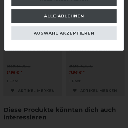
ALLE ABLEHNEN
AUSWAHL AKZEPTIEREN
Eskadron Classic Sports
Eskadron Classic Sports
26 Kneesocks
26 Kneesocks
Accessoires Damen
Accessoires Damen
statt 14,95 €
statt 14,95 €
11,96 € *
11,96 € *
1
Paar
1
Paar
ARTIKEL MERKEN
ARTIKEL MERKEN
Diese Produkte könnten dich auch
interessieren