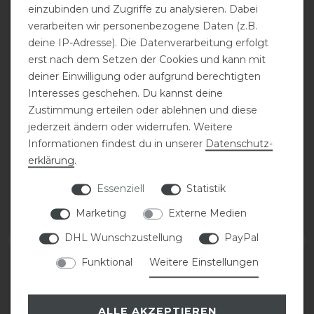
einzubinden und Zugriffe zu analysieren. Dabei
verarbeiten wir personenbezogene Daten (z.B.
deine IP-Adresse). Die Datenverarbeitung erfolgt
erst nach dem Setzen der Cookies und kann mit
deiner Einwilligung oder aufgrund berechtigten
Eskadron Classic Sports
Eskadron Classic Sports
Interesses geschehen. Du kannst deine
26 Kneesocks
26 Kneesocks
Zustimmung erteilen oder ablehnen und diese
Accessoires Damen
Accessoires Damen
jederzeit ändern oder widerrufen. Weitere
Informationen findest du in unserer
Daten­schutz­
erklärung
.
statt 14,95 €
statt 14,95 €
11,96 € *
11,96 € *
Essenziell
Statistik
1
Paar
1
Paar
Marketing
Externe Medien
ARTIKEL MERKEN
ARTIKEL MERKEN
DHL Wunschzustellung
PayPal
Funktional
Weitere Einstellungen
-20%
-20%
ALLE AKZEPTIEREN