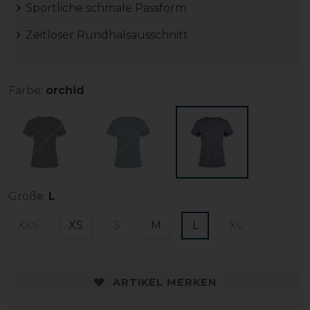
Sportliche schmale Passform
Zeitloser Rundhalsausschnitt
Farbe:
orchid
Größe:
L
XXS
XS
S
M
L
XL
ARTIKEL MERKEN