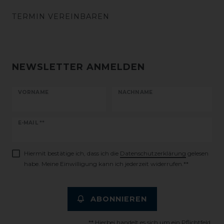
TERMIN VEREINBAREN
NEWSLETTER ANMELDEN
VORNAME
NACHNAME
Newsletter
E-MAIL **
Honig
Hiermit bestätige ich, dass ich die
Daten­schutz­erklärung
gelesen
habe. Meine Einwilligung kann ich jederzeit widerrufen.**
ABONNIEREN
** Hierbei handelt es sich um ein Pflichtfeld.