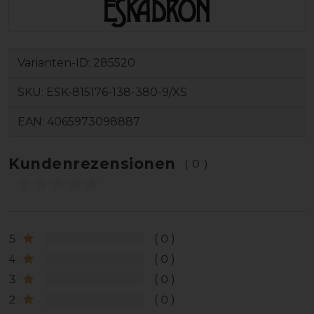
Varianten-ID:
285520
SKU:
ESK-815176-138-380-9/XS
EAN:
4065973098887
Kundenrezensionen
(0)
5
0
4
0
3
0
2
0