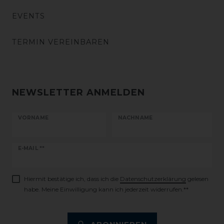
EVENTS
TERMIN VEREINBAREN
NEWSLETTER ANMELDEN
VORNAME
NACHNAME
Newsletter
E-MAIL **
Honig
Hiermit bestätige ich, dass ich die
Daten­schutz­erklärung
gelesen
habe. Meine Einwilligung kann ich jederzeit widerrufen.**