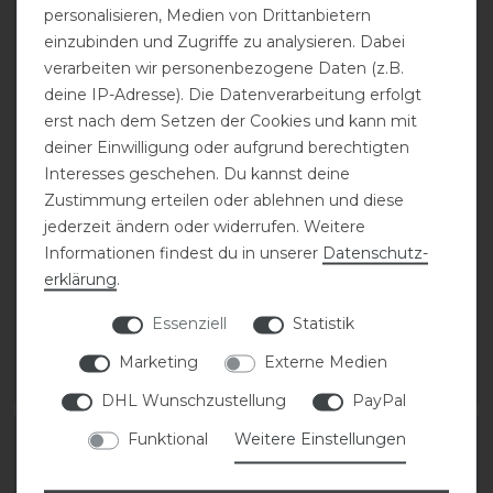
personalisieren, Medien von Drittanbietern
einzubinden und Zugriffe zu analysieren. Dabei
verarbeiten wir personenbezogene Daten (z.B.
deine IP-Adresse). Die Datenverarbeitung erfolgt
erst nach dem Setzen der Cookies und kann mit
deiner Einwilligung oder aufgrund berechtigten
Interesses geschehen. Du kannst deine
Zustimmung erteilen oder ablehnen und diese
Eskadron Classic Sports
Eskadron Classic Sports
jederzeit ändern oder widerrufen. Weitere
26 Cap Accessoires
26 Hybrid Jacket Jacke
Informationen findest du in unserer
Daten­schutz­
Unisex
Damen
erklärung
.
statt 19,95 €
statt 109,95 €
Essenziell
Statistik
15,96 € *
87,96 € *
Marketing
Externe Medien
ARTIKEL MERKEN
ARTIKEL MERKEN
DHL Wunschzustellung
PayPal
Funktional
Weitere Einstellungen
-20%
-20%