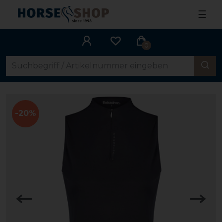
☰
0
-20%