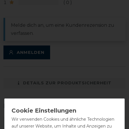
1
0
Melde dich an, um eine Kundenrezension zu
verfassen.
ANMELDEN
DETAILS ZUR PRODUKTSICHERHEIT
Das perfekte Zubehör für dich
Wir verwenden Cookies und ähnliche Technologien
-20%
-20%
auf unserer Website, um Inhalte und Anzeigen zu