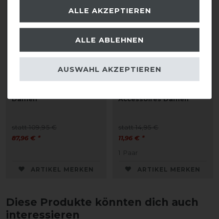
ALLE AKZEPTIEREN
ALLE ABLEHNEN
AUSWAHL AKZEPTIEREN
Eskadron Classic Sports
Eskadron Classic Sports
26 Hybrid Jacket Jacke
26 Kneesocks
Damen
Accessoires Damen
statt 109,95 €
statt 14,95 €
87,96 € *
11,96 € *
1
Paar
ARTIKEL MERKEN
ARTIKEL MERKEN
Diese Produkte könnten dich auch
interessieren