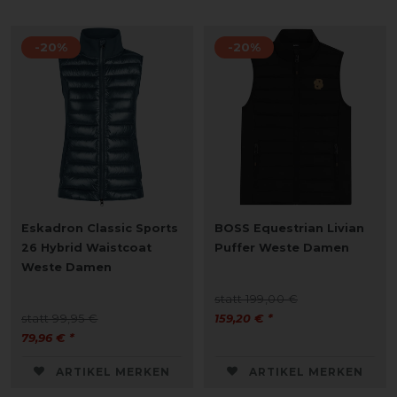
-20%
-20%
Eskadron Classic Sports
BOSS Equestrian Livian
26 Hybrid Waistcoat
Puffer Weste Damen
Weste Damen
statt 199,00 €
statt 99,95 €
159,20 € *
79,96 € *
ARTIKEL MERKEN
ARTIKEL MERKEN