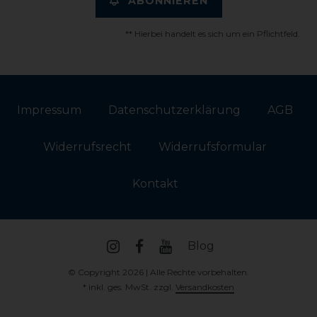
ABONNIEREN
** Hierbei handelt es sich um ein Pflichtfeld.
Impressum
Daten­schutz­erklärung
AGB
Widerrufs­recht
Widerrufs­formular
Kontakt
Blog
© Copyright 2026 | Alle Rechte vorbehalten.
* inkl. ges. MwSt. zzgl.
Versandkosten