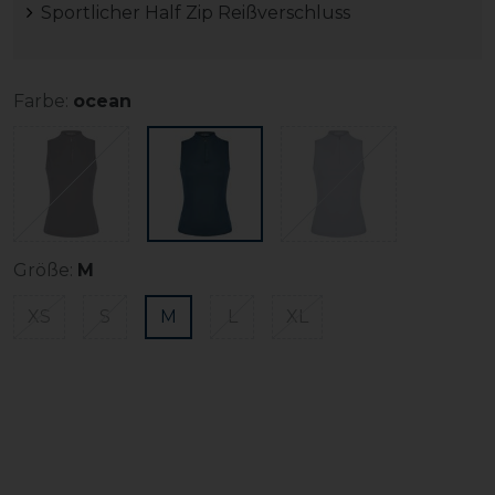
Sportlicher Half Zip Reißverschluss
Farbe:
ocean
Größe:
M
XS
S
M
L
XL