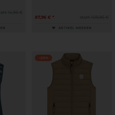
tatt 14,95 €
87,96 € *
statt 109,95 €
KEN
ARTIKEL MERKEN
-20%