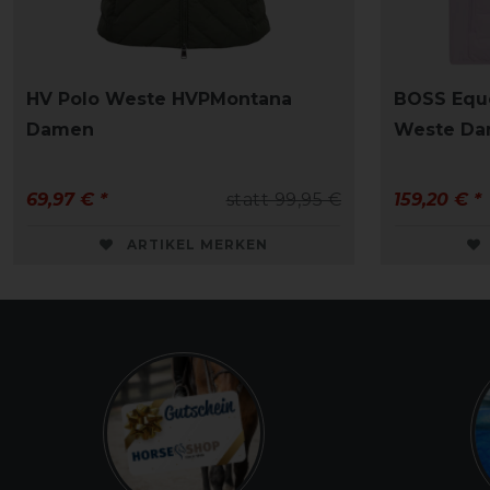
HV Polo Weste HVPMontana
BOSS Eque
Damen
Weste D
69,97 € *
statt 99,95 €
159,20 € *
ARTIKEL MERKEN