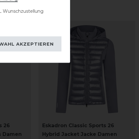
 Wunschzustellung
-20%
WAHL AKZEPTIEREN
s 26
Eskadron Classic Sports 26
s Damen
Hybrid Jacket Jacke Damen