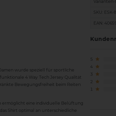
Varianten-
SKU:
ESK-8
EAN:
4065
Kundenr
5
4
 Damen wurde speziell für sportliche
3
funktionale 4 Way Tech Jersey Qualität
2
chränkte Bewegungsfreiheit beim Reiten
1
h ermöglicht eine individuelle Belüftung
as Shirt optimal an unterschiedliche