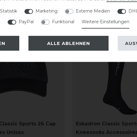
Statistik
Marketing
Externe Medien
DHL
PayPal
Funktional
Weitere Einstellungen
-20%
EN
ALLE ABLEHNEN
AUS
Classic Sports 26 Cap
Eskadron Classic Sport
es Unisex
Kneesocks Accessoire