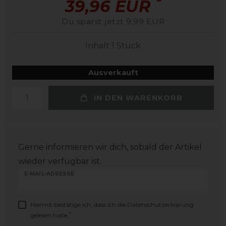
*
39,96 EUR
Du sparst jetzt 9,99 EUR
Inhalt
1
Stück
Ausverkauft
IN DEN WARENKORB
Gerne informieren wir dich, sobald der Artikel
wieder verfügbar ist.
E-MAIL-ADRESSE
Hiermit bestätige ich, dass ich die
Daten­schutz­erklärung
*
gelesen habe.