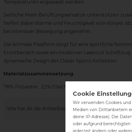
Temperaturen angepasst werden.
Seitliche Mesh Belüftungseinsätze unterstützen zusät
helfen dabei Wärme und Feuchtigkeit vom Körper abzu
bei intensiver Bewegung angenehm.
Die schmale Passform sorgt für eine sportliche femini
Frontbereich sowie ein moderner Lasercut Schriftzug
dynamische Design der Classic Sports Kollektion.
Materialzusammensetzung
78% Polyester, 22% Elasthan
Wir verwenden Cookies und ä
Wie hat dir die Artikelbeschreibung gefallen?
Medien von Drittanbietern e
deine IP-Adresse). Die Date
oder aufgrund berechtigten
jederzeit ändern oder widerr