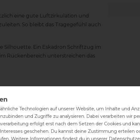
zlich eine gute Luftzirkulation und
leiten. So bleibt das Tragegefühl auch
ne Silhouette. Ein Eskadron Schriftzug im
 im Rückenbereich unterstreichen das
hnliche Technologien auf unserer Website, um Inhalte und Anze
inzubinden und Zugriffe zu analysieren. Dabei verarbeiten wir 
nverarbeitung erfolgt erst nach dem Setzen der Cookies und kann
 Interesses geschehen. Du kannst deine Zustimmung erteilen o
ufen. Weitere Informationen findest du in unserer
Daten­schutz­e