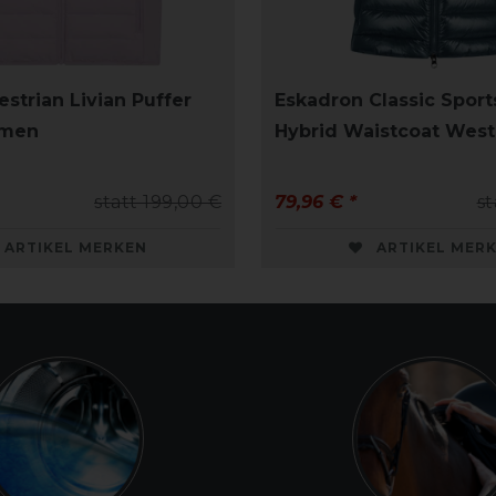
strian Livian Puffer
Eskadron Classic Sport
amen
Hybrid Waistcoat Wes
statt 199,00 €
79,96 € *
st
ARTIKEL MERKEN
ARTIKEL MER