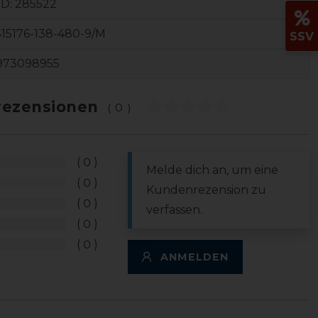
ID:
285522
15176-138-480-9/M
SSV
973098955
ezensionen
(0)
0
Melde dich an, um eine
0
Kundenrezension zu
0
verfassen.
0
0
ANMELDEN