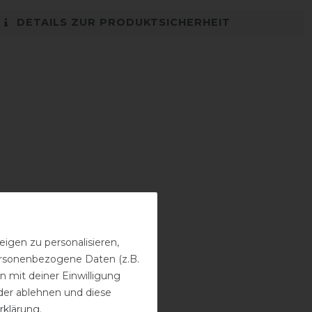
DETAILS ZUR PRODUKTSICHERHEIT
igen zu personalisieren,
personenbezogene Daten (z.B.
 mit deiner Einwilligung
der ablehnen und diese
rklärung
.