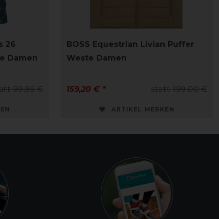
s 26
BOSS Equestrian Livian Puffer
te Damen
Weste Damen
att 99,95 €
159,20 € *
statt 199,00 €
KEN
ARTIKEL MERKEN