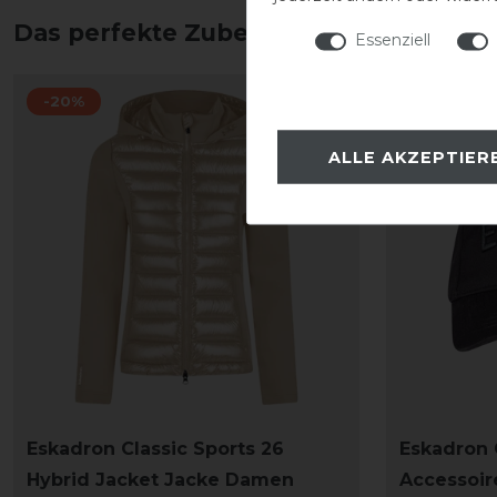
Das perfekte Zubehör für dich
Essenziell
-20%
-20%
ALLE AKZEPTIER
Eskadron Classic Sports 26
Eskadron 
Hybrid Jacket Jacke Damen
Accessoir