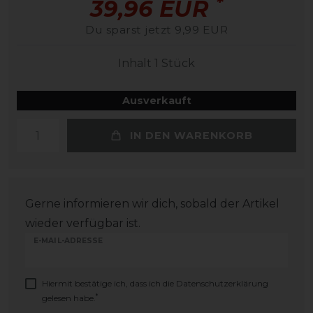
*
39,96 EUR
Du sparst jetzt 9,99 EUR
Inhalt
1
Stück
Ausverkauft
IN DEN WARENKORB
Gerne informieren wir dich, sobald der Artikel
wieder verfügbar ist.
E-MAIL-ADRESSE
Hiermit bestätige ich, dass ich die
Daten­schutz­erklärung
*
gelesen habe.