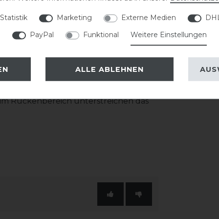
as Shirt optimal an unterschiedliche
Statistik
Marketing
Externe Medien
DHL
PayPal
Funktional
Weitere Einstellungen
zlich eine gute Luftzirkulation und
leiten. So bleibt das Tragegefühl auch
EN
ALLE ABLEHNEN
AUS
ne Silhouette. Ein Eskadron Schriftzug im
 im Rückenbereich unterstreichen das