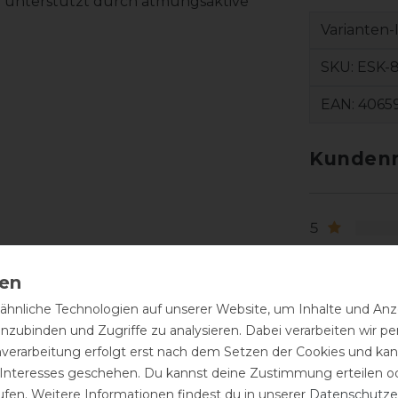
nd unterstützt durch atmungsaktive
Varianten-
SKU:
ESK-8
EAN:
4065
Kundenr
5
4
 Damen wurde speziell für sportliche
3
funktionale 4 Way Tech Jersey Qualität
2
hnliche Technologien auf unserer Website, um Inhalte und Anze
chränkte Bewegungsfreiheit beim Reiten
inzubinden und Zugriffe zu analysieren. Dabei verarbeiten wir 
1
nverarbeitung erfolgt erst nach dem Setzen der Cookies und kann
 Interesses geschehen. Du kannst deine Zustimmung erteilen o
h ermöglicht eine individuelle Belüftung
ufen. Weitere Informationen findest du in unserer
Daten­schutz­e