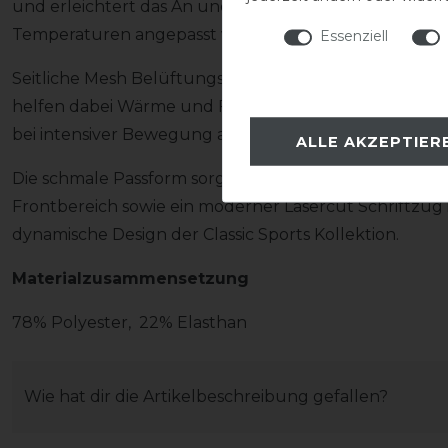
und erleichtert das An und Ausziehen. Dadurch kann d
Temperaturen angepasst werden.
Essenziell
Seitliche Mesh Belüftungseinsätze unterstützen zusät
helfen dabei Wärme und Feuchtigkeit vom Körper abzu
bei intensiver Bewegung angenehm.
ALLE AKZEPTIER
Die schmale Passform sorgt für eine sportliche femini
Frontbereich sowie ein moderner Lasercut Schriftzug
dynamische Design der Classic Sports Kollektion.
Materialzusammensetzung
78% Polyester, 22% Elasthan
Wie hat dir die Artikelbeschreibung gefallen?