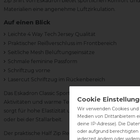
Zip Shirt von Eskadron bietet sportlichen Komfort u
Materialien eine angenehme Luftzirkulation.
Auf einen Blick
Leichte 4 Way Tech Jersey Qualität
Praktischer Reißverschluss im Frontbereich
Seitliche Mesh Belüftungseinsätze
Schmale feminine Passform
Schriftzug vorne
Lasercut Schriftzug im Rückenbereich
Das Eskadron Classic Sports 26 Tank Half Zip Shirt für
Aktivitäten und warme Temperaturen entwickelt. Die 
Wir verwenden Cookies und ä
sorgt für hohe Elastizität und unterstützt uneinges
Medien von Drittanbietern e
oder bei der Stallarbeit.
deine IP-Adresse). Die Date
oder aufgrund berechtigten
Der praktische Half Zip Reißverschluss im Frontbereic
jederzeit ändern oder widerr