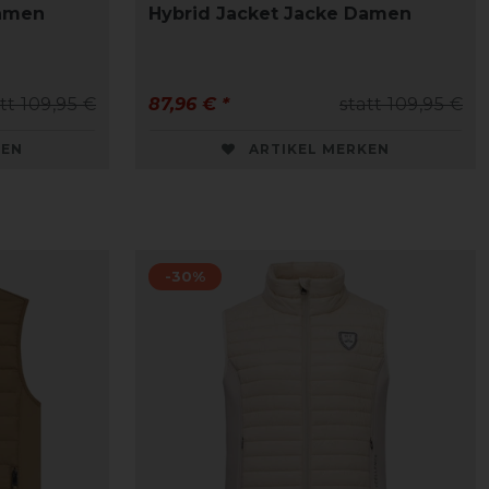
Damen
Hybrid Jacket Jacke Damen
tt 109,95 €
87,96 € *
statt 109,95 €
KEN
ARTIKEL MERKEN
-30%