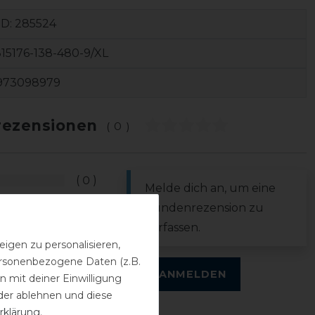
ID:
285524
15176-138-480-9/XL
973098979
ezensionen
(0)
0
Melde dich an, um eine
0
Kundenrezension zu
0
verfassen.
0
igen zu personalisieren,
personenbezogene Daten (z.B.
0
ANMELDEN
 mit deiner Einwilligung
der ablehnen und diese
rklärung
.