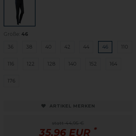
Größe:
46
36
38
40
42
44
46
110
116
122
128
140
152
164
176
ARTIKEL MERKEN
statt 44,95 €
*
35,96 EUR