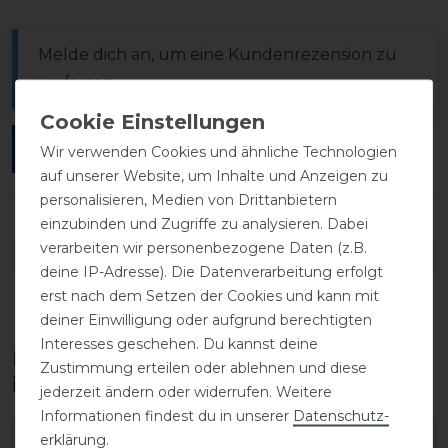
Melde dich an, um eine Kundenrezension zu
verfassen.
ANMELDEN
Wir verwenden Cookies und ähnliche Technologien
auf unserer Website, um Inhalte und Anzeigen zu
personalisieren, Medien von Drittanbietern
einzubinden und Zugriffe zu analysieren. Dabei
verarbeiten wir personenbezogene Daten (z.B.
DETAILS ZUR PRODUKTSICHERHEIT
deine IP-Adresse). Die Datenverarbeitung erfolgt
erst nach dem Setzen der Cookies und kann mit
deiner Einwilligung oder aufgrund berechtigten
Interesses geschehen. Du kannst deine
Diese Produkte könnten dich auch
Zustimmung erteilen oder ablehnen und diese
interessieren
jederzeit ändern oder widerrufen. Weitere
Informationen findest du in unserer
Daten­schutz­
erklärung
.