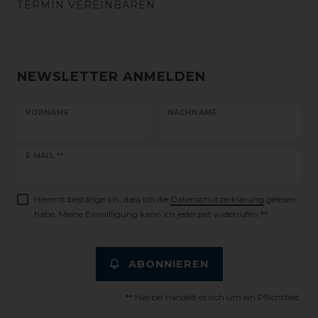
TERMIN VEREINBAREN
NEWSLETTER ANMELDEN
VORNAME
NACHNAME
Newsletter
E-MAIL **
Honig
Hiermit bestätige ich, dass ich die
Daten­schutz­erklärung
gelesen
habe. Meine Einwilligung kann ich jederzeit widerrufen.**
ABONNIEREN
** Hierbei handelt es sich um ein Pflichtfeld.