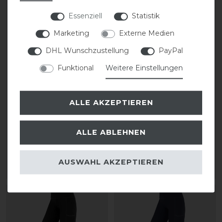
Essenziell
Statistik
Marketing
Externe Medien
DHL Wunschzustellung
PayPal
Funktional
Weitere Einstellungen
ELT Ella Vollgrip
ELT Ella Vollgrip
ALLE AKZEPTIEREN
Reitleggings Damen u.
Reitleggings Damen u.
Kinder
Kinder
ALLE ABLEHNEN
49,95 € *
49,95 € *
AUSWAHL AKZEPTIEREN
ARTIKEL MERKEN
ARTIKEL MERKEN