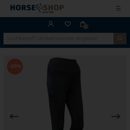
☰
0
-20%