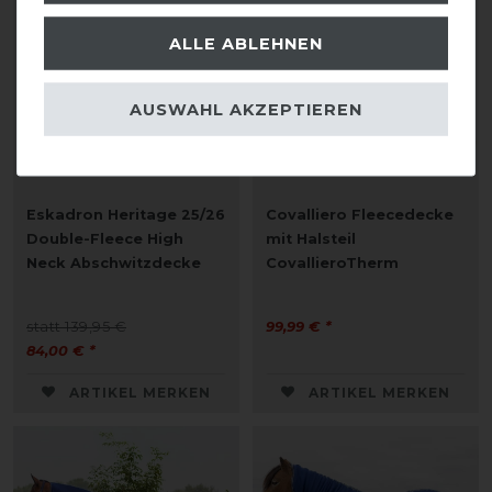
ALLE ABLEHNEN
AUSWAHL AKZEPTIEREN
Eskadron Heritage 25/26
Covalliero Fleecedecke
Double-Fleece High
mit Halsteil
Neck Abschwitzdecke
CovallieroTherm
statt 139,95 €
99,99 € *
84,00 € *
ARTIKEL MERKEN
ARTIKEL MERKEN