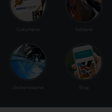
Gutscheine
Sattlerei
Deckenwäsche
Blog