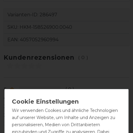
Varianten-ID:
286497
SKU:
HKM-158526900.0040
EAN:
4057052960994
Kundenrezensionen
(0)
5
0
4
0
3
0
Wir verwenden Cookies und ähnliche Technologien
2
0
auf unserer Website, um Inhalte und Anzeigen zu
1
0
personalisieren, Medien von Drittanbietern
einzubinden und Zugriffe zu analysieren. Dabei