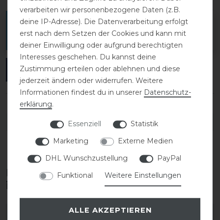
verarbeiten wir personenbezogene Daten (z.B.
deine IP-Adresse). Die Datenverarbeitung erfolgt
Melde dich an, um eine Kundenrezension zu
erst nach dem Setzen der Cookies und kann mit
verfassen.
deiner Einwilligung oder aufgrund berechtigten
Interesses geschehen. Du kannst deine
Zustimmung erteilen oder ablehnen und diese
ANMELDEN
jederzeit ändern oder widerrufen. Weitere
Informationen findest du in unserer
Daten­schutz­
erklärung
.
DETAILS ZUR PRODUKTSICHERHEIT
Essenziell
Statistik
Marketing
Externe Medien
DHL Wunschzustellung
PayPal
Diese Produkte könnten dich auch
Funktional
Weitere Einstellungen
interessieren
ALLE AKZEPTIEREN
-40%