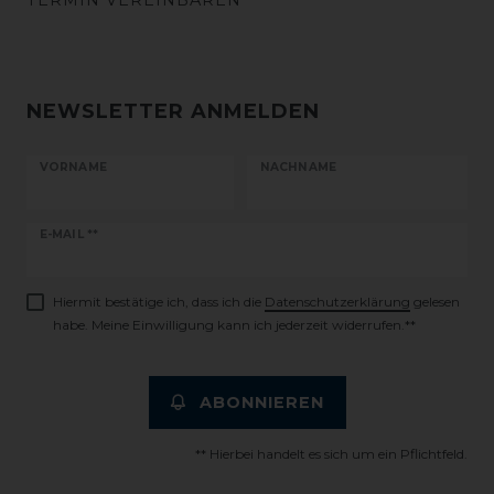
TERMIN VEREINBAREN
NEWSLETTER ANMELDEN
VORNAME
NACHNAME
Newsletter
E-MAIL **
Honig
Hiermit bestätige ich, dass ich die
Daten­schutz­erklärung
gelesen
habe. Meine Einwilligung kann ich jederzeit widerrufen.**
ABONNIEREN
** Hierbei handelt es sich um ein Pflichtfeld.