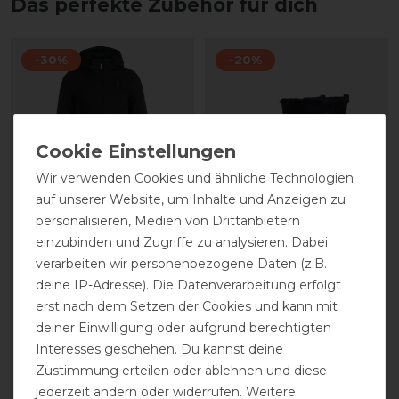
Das perfekte Zubehör für dich
-30%
-20%
Wir verwenden Cookies und ähnliche Technologien
auf unserer Website, um Inhalte und Anzeigen zu
personalisieren, Medien von Drittanbietern
einzubinden und Zugriffe zu analysieren. Dabei
HKM Elegant Style
HKM Allwetterstiefel -
Heizmantel Damen
Davos Legolin
verarbeiten wir personenbezogene Daten (z.B.
deine IP-Adresse). Die Datenverarbeitung erfolgt
erst nach dem Setzen der Cookies und kann mit
statt 209,95 €
statt 41,95 €
deiner Einwilligung oder aufgrund berechtigten
146,97 € *
33,56 € *
Interesses geschehen. Du kannst deine
1
Paar
Zustimmung erteilen oder ablehnen und diese
ARTIKEL MERKEN
ARTIKEL MERKEN
jederzeit ändern oder widerrufen. Weitere