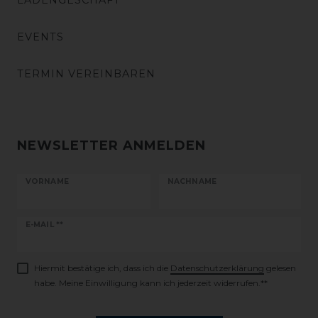
LADENGESCHÄFT
EVENTS
TERMIN VEREINBAREN
NEWSLETTER ANMELDEN
VORNAME
NACHNAME
Newsletter
E-MAIL **
Honig
Hiermit bestätige ich, dass ich die
Daten­schutz­erklärung
gelesen
habe. Meine Einwilligung kann ich jederzeit widerrufen.**