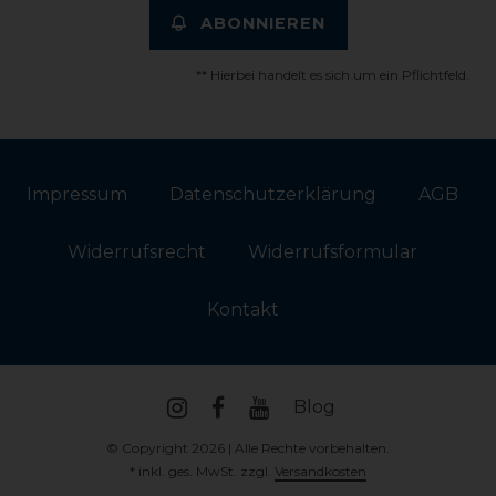
ABONNIEREN
** Hierbei handelt es sich um ein Pflichtfeld.
Impressum
Daten­schutz­erklärung
AGB
Widerrufs­recht
Widerrufs­formular
Kontakt
Blog
© Copyright 2026 | Alle Rechte vorbehalten.
* inkl. ges. MwSt. zzgl.
Versandkosten