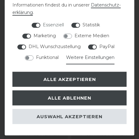
Informationen findest du in unserer
Daten­schutz­
erklärung
.
-30%
-10%
Essenziell
Statistik
Marketing
Externe Medien
DHL Wunschzustellung
PayPal
Funktional
Weitere Einstellungen
Bestseller
HKM Elegant Style
HKM Cosy Style Silikon
ALLE AKZEPTIEREN
Heizmantel Damen
Vollbesatz Reitleggings
Winter Damen und
ALLE ABLEHNEN
Kinder
statt 209,95 €
146,97 € *
statt 52,95 €
AUSWAHL AKZEPTIEREN
47,66 € *
ARTIKEL MERKEN
ARTIKEL MERKEN