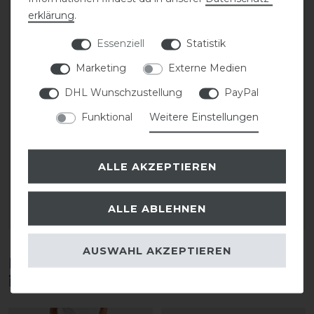
erklärung
.
Essenziell
Statistik
Marketing
Externe Medien
Bestseller
DHL Wunschzustellung
PayPal
HKM Comfort
HKM Elegant Style
Funktional
Weitere Einstellungen
Temperature Style
Heizmantel Damen
Heizweste
statt 209,95 €
ALLE AKZEPTIEREN
statt 94,95 €
146,97 € *
75,96 € *
ALLE ABLEHNEN
ARTIKEL MERKEN
ARTIKEL MERKEN
AUSWAHL AKZEPTIEREN
Diese Produkte könnten dich auch
interessieren