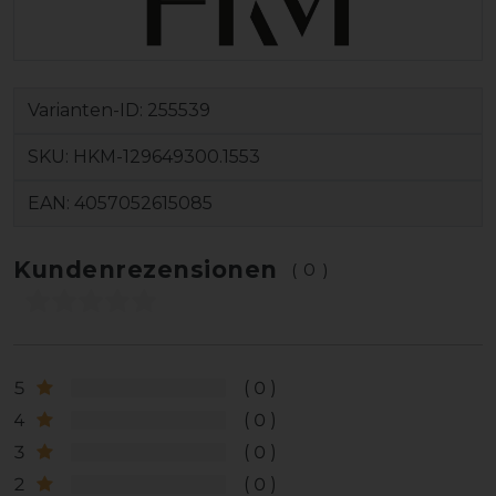
Varianten-ID:
255539
SKU:
HKM-129649300.1553
EAN:
4057052615085
Kundenrezensionen
(0)
5
0
4
0
3
0
2
0