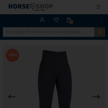
☰
0
-10%