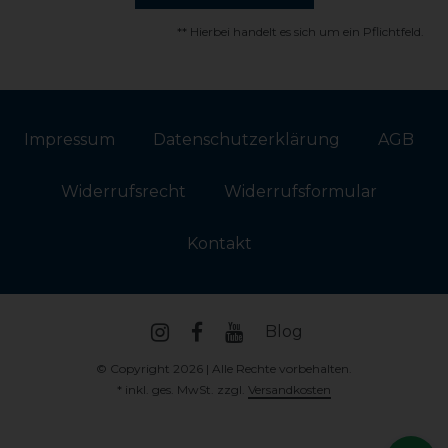
** Hierbei handelt es sich um ein Pflichtfeld.
Impressum
Daten­schutz­erklärung
AGB
Widerrufs­recht
Widerrufs­formular
Kontakt
Blog
© Copyright 2026 | Alle Rechte vorbehalten.
* inkl. ges. MwSt. zzgl.
Versandkosten