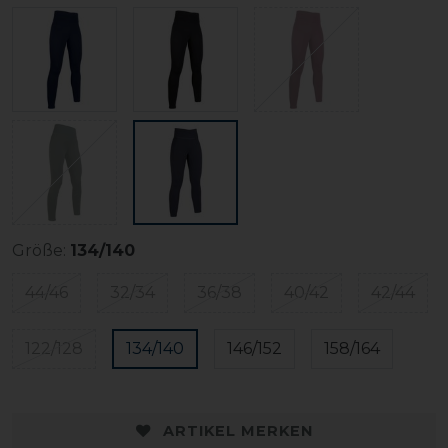
Größe:
134/140
44/46
32/34
36/38
40/42
42/44
122/128
134/140
146/152
158/164
ARTIKEL MERKEN