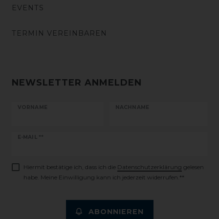
EVENTS
TERMIN VEREINBAREN
NEWSLETTER ANMELDEN
VORNAME
NACHNAME
Newsletter
E-MAIL **
Honig
Hiermit bestätige ich, dass ich die
Daten­schutz­erklärung
gelesen
habe. Meine Einwilligung kann ich jederzeit widerrufen.**
ABONNIEREN