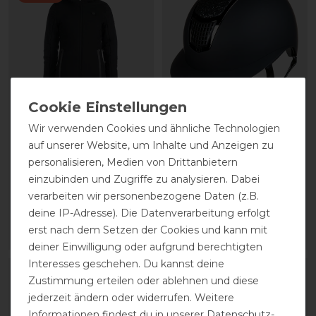
Wir verwenden Cookies und ähnliche Technologien
HKM Elegant Style
HKM Glamour Shield
auf unserer Website, um Inhalte und Anzeigen zu
Heizmantel Damen
Reithelm
personalisieren, Medien von Drittanbietern
einzubinden und Zugriffe zu analysieren. Dabei
statt 209,95 €
146,95 € *
verarbeiten wir personenbezogene Daten (z.B.
146,97 € *
deine IP-Adresse). Die Datenverarbeitung erfolgt
erst nach dem Setzen der Cookies und kann mit
ARTIKEL MERKEN
ARTIKEL MERKEN
deiner Einwilligung oder aufgrund berechtigten
Interesses geschehen. Du kannst deine
-20%
-30%
Zustimmung erteilen oder ablehnen und diese
jederzeit ändern oder widerrufen. Weitere
Informationen findest du in unserer
Daten­schutz­