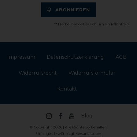
ABONNIEREN
** Hierbei handelt es sich um ein Pflichtfeld.
Impressum
Daten­schutz­erklärung
AGB
Widerrufs­recht
Widerrufs­formular
Kontakt
Blog
© Copyright 2026 | Alle Rechte vorbehalten.
* inkl. ges. MwSt. zzgl.
Versandkosten