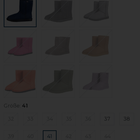
Größe:
41
32
33
34
35
36
37
38
39
40
41
42
43
44