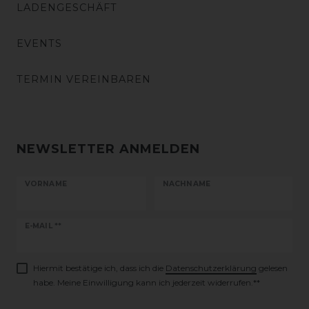
LADENGESCHÄFT
EVENTS
TERMIN VEREINBAREN
NEWSLETTER ANMELDEN
VORNAME
NACHNAME
Newsletter
E-MAIL **
Honig
Hiermit bestätige ich, dass ich die
Daten­schutz­erklärung
gelesen
habe. Meine Einwilligung kann ich jederzeit widerrufen.**