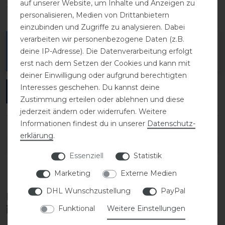
auf unserer Website, um Inhalte und Anzeigen zu
1
0
personalisieren, Medien von Drittanbietern
einzubinden und Zugriffe zu analysieren. Dabei
verarbeiten wir personenbezogene Daten (z.B.
Melde dich an, um eine Kundenrezension zu
deine IP-Adresse). Die Datenverarbeitung erfolgt
verfassen.
erst nach dem Setzen der Cookies und kann mit
deiner Einwilligung oder aufgrund berechtigten
Interesses geschehen. Du kannst deine
ANMELDEN
Zustimmung erteilen oder ablehnen und diese
jederzeit ändern oder widerrufen. Weitere
Informationen findest du in unserer
Daten­schutz­
erklärung
.
DETAILS ZUR PRODUKTSICHERHEIT
Essenziell
Statistik
Marketing
Externe Medien
DHL Wunschzustellung
PayPal
Diese Produkte könnten dich auch
interessieren
Funktional
Weitere Einstellungen