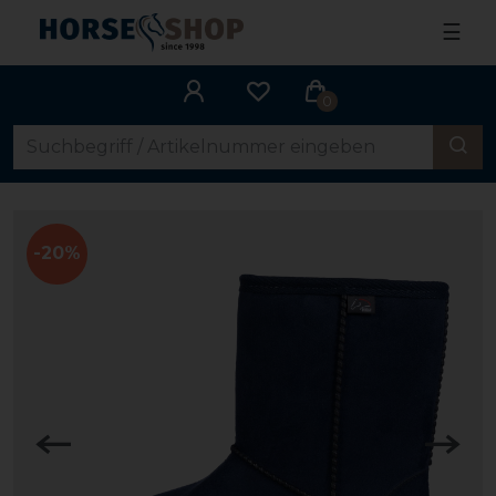
☰
0
-20%