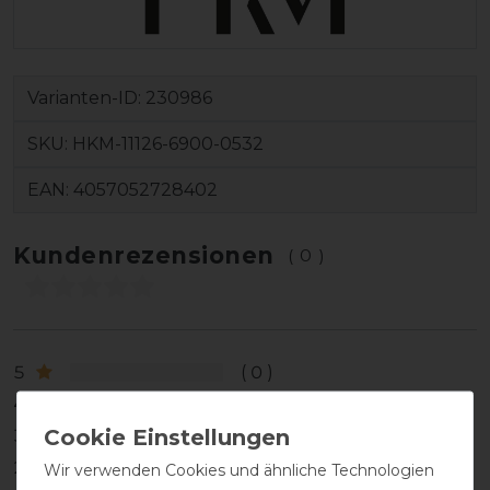
Varianten-ID:
230986
SKU:
HKM-11126-6900-0532
EAN:
4057052728402
Kundenrezensionen
(0)
5
0
4
0
3
0
2
0
Wir verwenden Cookies und ähnliche Technologien