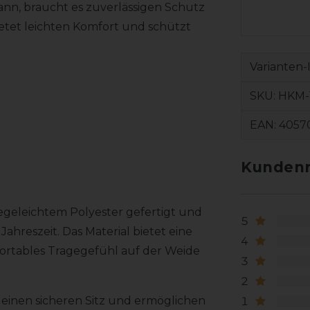
ann, braucht es zuverlässigen Schutz
ietet leichten Komfort und schützt
Varianten-
SKU:
HKM-
EAN:
4057
Kundenr
egeleichtem Polyester gefertigt und
5
ahreszeit. Das Material bietet eine
4
ortables Tragegefühl auf der Weide
3
2
einen sicheren Sitz und ermöglichen
1