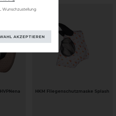
 Wunschzustellung
WAHL AKZEPTIEREN
 HVPNena
HKM Fliegenschutzmaske Splash