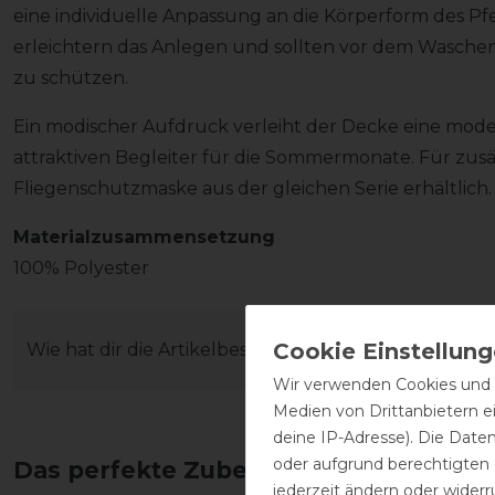
eine individuelle Anpassung an die Körperform des Pfe
erleichtern das Anlegen und sollten vor dem Wasche
zu schützen.
Ein modischer Aufdruck verleiht der Decke eine mod
attraktiven Begleiter für die Sommermonate. Für zusä
Fliegenschutzmaske aus der gleichen Serie erhältlich.
Materialzusammensetzung
100% Polyester
Wie hat dir die Artikelbeschreibung gefallen?
Wir verwenden Cookies und ä
Medien von Drittanbietern e
deine IP-Adresse). Die Date
oder aufgrund berechtigten
Das perfekte Zubehör für dich
jederzeit ändern oder widerr