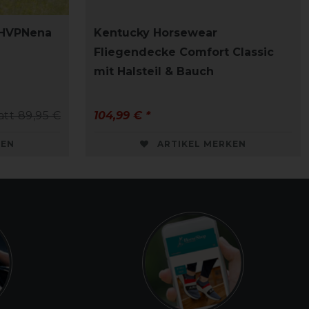
 HVPNena
Kentucky Horsewear
Fliegendecke Comfort Classic
mit Halsteil & Bauch
att 89,95 €
104,99 € *
KEN
ARTIKEL MERKEN