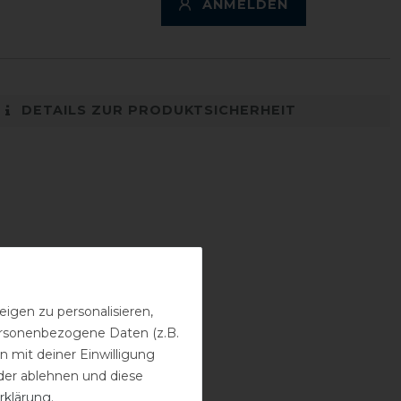
ANMELDEN
DETAILS ZUR PRODUKTSICHERHEIT
igen zu personalisieren,
personenbezogene Daten (z.B.
 mit deiner Einwilligung
der ablehnen und diese
rklärung
.