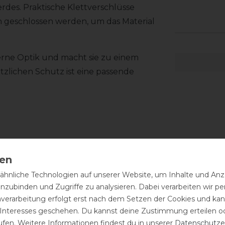
rdes. Praktische Klettverschlüsse
n geschlossen werden, um das Material
erne Optik und macht sie zu einem
tzlichen Schutz ist eine passende
hnliche Technologien auf unserer Website, um Inhalte und Anze
inzubinden und Zugriffe zu analysieren. Dabei verarbeiten wir 
nverarbeitung erfolgt erst nach dem Setzen der Cookies und kann
 Interesses geschehen. Du kannst deine Zustimmung erteilen o
ufen. Weitere Informationen findest du in unserer
Daten­schutz­e