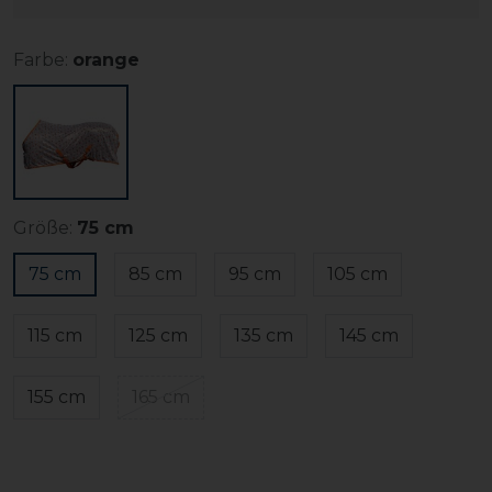
Farbe:
orange
Größe:
75 cm
75 cm
85 cm
95 cm
105 cm
115 cm
125 cm
135 cm
145 cm
155 cm
165 cm