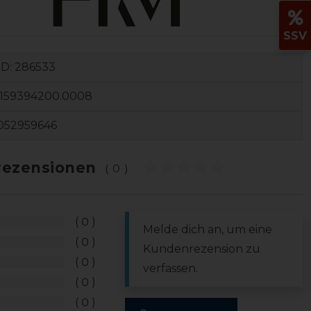
SSV
ID:
286533
159394200.0008
052959646
ezensionen
(0)
0
Melde dich an, um eine
0
Kundenrezension zu
0
verfassen.
0
0