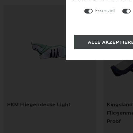
Essenziell
-25%
ALLE AKZEPTIER
HKM Fliegendecke Light
Kingslan
Fliegenma
Proof