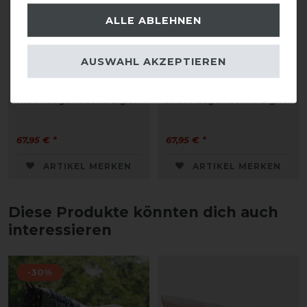
ALLE ABLEHNEN
AUSWAHL AKZEPTIEREN
HKM Fliegendecke Light
HKM Fliegendecke Light
67,95 € *
67,95 € *
ARTIKEL MERKEN
ARTIKEL MERKEN
Diese Produkte könnten dich auch
interessieren
-30%