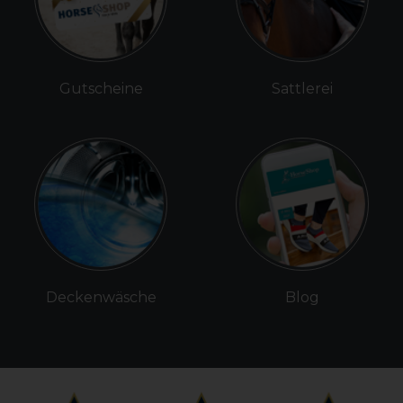
Gutscheine
Sattlerei
Deckenwäsche
Blog