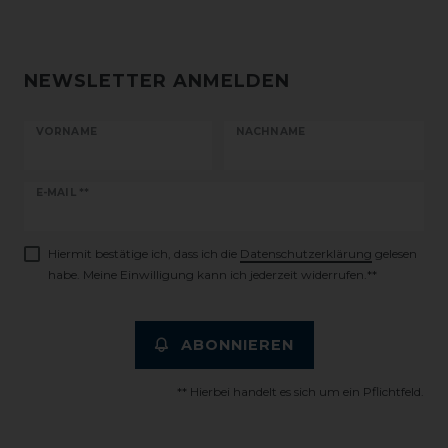
NEWSLETTER ANMELDEN
VORNAME
NACHNAME
Newsletter
E-MAIL **
Honig
Hiermit bestätige ich, dass ich die
Daten­schutz­erklärung
gelesen
habe. Meine Einwilligung kann ich jederzeit widerrufen.**
ABONNIEREN
** Hierbei handelt es sich um ein Pflichtfeld.