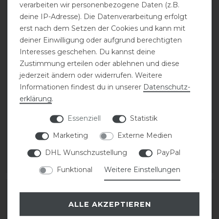
verarbeiten wir personenbezogene Daten (z.B.
deine IP-Adresse). Die Datenverarbeitung erfolgt
erst nach dem Setzen der Cookies und kann mit
deiner Einwilligung oder aufgrund berechtigten
Interesses geschehen. Du kannst deine
Zustimmung erteilen oder ablehnen und diese
jederzeit ändern oder widerrufen. Weitere
Kingsland KLLando
HV Polo Fliegenmaske
Informationen findest du in unserer
Daten­schutz­
Fliegenmaske Tanatex
HVPNena print
erklärung
.
Insect Proof
Essenziell
Statistik
statt 29,95 €
Marketing
Externe Medien
statt 49,95 €
20,97 € *
37,50 € *
DHL Wunschzustellung
PayPal
ARTIKEL MERKEN
ARTIKEL MERKEN
Funktional
Weitere Einstellungen
ALLE AKZEPTIEREN