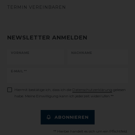
TERMIN VEREINBAREN
NEWSLETTER ANMELDEN
VORNAME
NACHNAME
Newsletter
E-MAIL **
Honig
Hiermit bestätige ich, dass ich die
Daten­schutz­erklärung
gelesen
habe. Meine Einwilligung kann ich jederzeit widerrufen.**
ABONNIEREN
** Hierbei handelt es sich um ein Pflichtfeld.