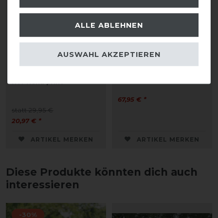
ALLE ABLEHNEN
AUSWAHL AKZEPTIEREN
HV Polo Fliegenmaske
HKM Fliegendecke Light
HVPNena print
67,95 € *
statt 29,95 €
20,97 € *
ARTIKEL MERKEN
ARTIKEL MERKEN
Diese Produkte könnten dich auch
interessieren
-30%