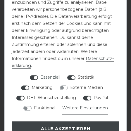
einzubinden und Zugriffe zu analysieren. Dabei
verarbeiten wir personenbezogene Daten (z.B.
deine IP-Adresse). Die Datenverarbeitung erfolgt
erst nach dem Setzen der Cookies und kann mit
deiner Einwilligung oder aufgrund berechtigten
Interesses geschehen. Du kannst deine
Zustimmung erteilen oder ablehnen und diese
Kingsland KLLando
HKM Fliegendecke Light
jederzeit ändern oder widerrufen. Weitere
Fliegenmaske Tanatex
Informationen findest du in unserer
Daten­schutz­
Insect Proof
erklärung
.
67,95 € *
Essenziell
Statistik
statt 49,95 €
Marketing
Externe Medien
37,50 € *
DHL Wunschzustellung
PayPal
ARTIKEL MERKEN
ARTIKEL MERKEN
Funktional
Weitere Einstellungen
-30%
ALLE AKZEPTIEREN