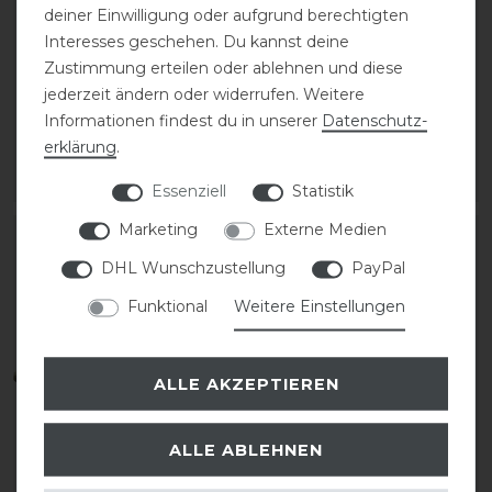
deiner Einwilligung oder aufgrund berechtigten
HKM Atlanta Gummi
HKM Softopren
Interesses geschehen. Du kannst deine
Hufglocken
Hufglocke FInja
Zustimmung erteilen oder ablehnen und diese
jederzeit ändern oder widerrufen. Weitere
10,95 € *
19,95 € *
Informationen findest du in unserer
Daten­schutz­
1
Paar
1
Paar
erklärung
.
ARTIKEL MERKEN
ARTIKEL MERKEN
Essenziell
Statistik
Marketing
Externe Medien
-10%
DHL Wunschzustellung
PayPal
Funktional
Weitere Einstellungen
ALLE AKZEPTIEREN
Bestseller
ALLE ABLEHNEN
HKM Atlanta Gummi
HKM Atlanta Gummi
Hufglocken
Hufglocken