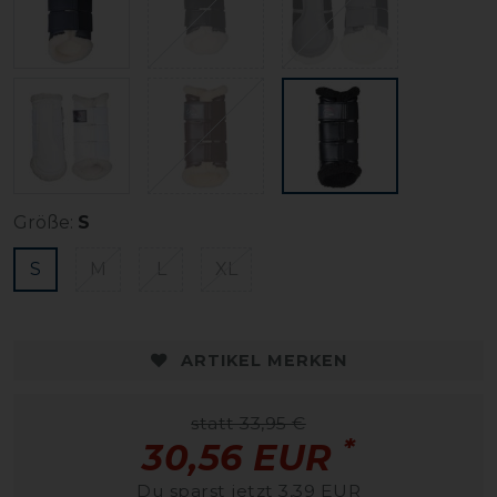
Größe:
S
S
M
L
XL
ARTIKEL MERKEN
statt 33,95 €
*
30,56 EUR
Du sparst jetzt 3,39 EUR