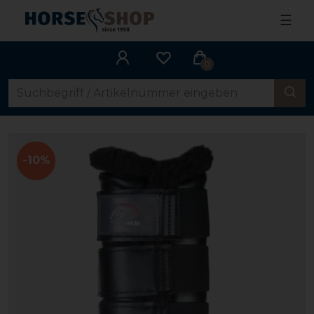
☰
0
-10%