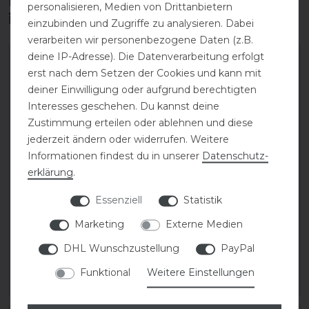
Diese Produkte könnten dich auch
personalisieren, Medien von Drittanbietern
interessieren
einzubinden und Zugriffe zu analysieren. Dabei
verarbeiten wir personenbezogene Daten (z.B.
deine IP-Adresse). Die Datenverarbeitung erfolgt
erst nach dem Setzen der Cookies und kann mit
deiner Einwilligung oder aufgrund berechtigten
Interesses geschehen. Du kannst deine
Zustimmung erteilen oder ablehnen und diese
jederzeit ändern oder widerrufen. Weitere
Informationen findest du in unserer
Daten­schutz­
erklärung
.
Essenziell
Statistik
QHP Sunna gebisslose
QHP Ceto gebisslose
Trense
Trense
Marketing
Externe Medien
DHL Wunschzustellung
PayPal
89,95 € *
79,95 € *
Funktional
Weitere Einstellungen
ARTIKEL MERKEN
ARTIKEL MERKEN