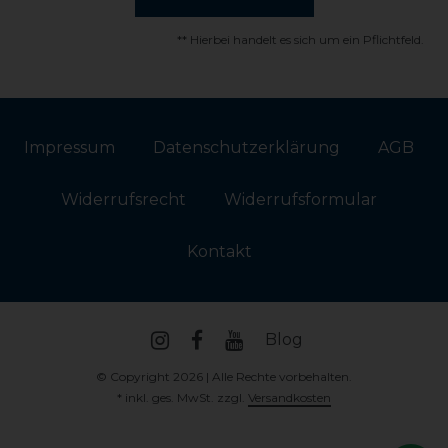
** Hierbei handelt es sich um ein Pflichtfeld.
Impressum
Daten­schutz­erklärung
AGB
Widerrufs­recht
Widerrufs­formular
Kontakt
Blog
© Copyright 2026 | Alle Rechte vorbehalten.
* inkl. ges. MwSt. zzgl.
Versandkosten