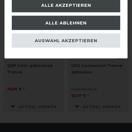
ALLE AKZEPTIEREN
-30%
ALLE ABLEHNEN
AUSWAHL AKZEPTIEREN
QHP Ceto gebisslose
USG Connection Trense
Trense
gebisslos
79,95 € *
statt 89,95 €
62,97 € *
ARTIKEL MERKEN
ARTIKEL MERKEN