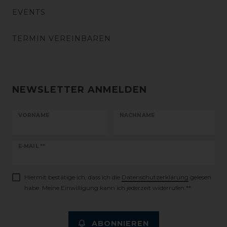
EVENTS
TERMIN VEREINBAREN
NEWSLETTER ANMELDEN
VORNAME
NACHNAME
Newsletter
E-MAIL **
Honig
Hiermit bestätige ich, dass ich die
Daten­schutz­erklärung
gelesen
habe. Meine Einwilligung kann ich jederzeit widerrufen.**
ABONNIEREN