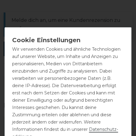
Melde dich an, um eine Kundenrezension zu
verfassen.
ANMELDEN
Wir verwenden Cookies und ähnliche Technologien
auf unserer Website, um Inhalte und Anzeigen zu
personalisieren, Medien von Drittanbietern
einzubinden und Zugriffe zu analysieren. Dabei
verarbeiten wir personenbezogene Daten (z.B.
DETAILS ZUR PRODUKTSICHERHEIT
deine IP-Adresse). Die Datenverarbeitung erfolgt
erst nach dem Setzen der Cookies und kann mit
deiner Einwilligung oder aufgrund berechtigten
Das perfekte Zubehör für dich
Interesses geschehen. Du kannst deine
Zustimmung erteilen oder ablehnen und diese
jederzeit ändern oder widerrufen. Weitere
-14%
-15%
Informationen findest du in unserer
Daten­schutz­