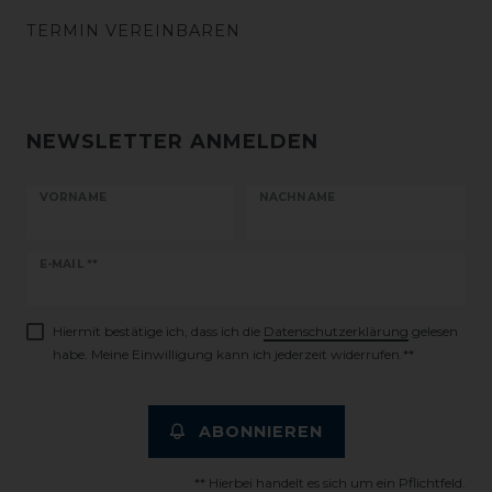
TERMIN VEREINBAREN
NEWSLETTER ANMELDEN
VORNAME
NACHNAME
Newsletter
E-MAIL **
Honig
Hiermit bestätige ich, dass ich die
Daten­schutz­erklärung
gelesen
habe. Meine Einwilligung kann ich jederzeit widerrufen.**
ABONNIEREN
** Hierbei handelt es sich um ein Pflichtfeld.