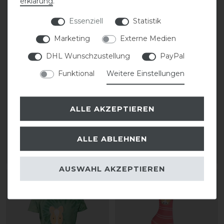
erklärung
.
Essenziell
Statistik
Marketing
Externe Medien
DHL Wunschzustellung
PayPal
Funktional
Weitere Einstellungen
HKM T-Shirt Maui
HKM Gummistiefel Maui
ALLE AKZEPTIEREN
statt 20,95 €
statt 31,95 €
18,00 € *
27,00 € *
1
Paar
ALLE ABLEHNEN
ARTIKEL MERKEN
ARTIKEL MERKEN
AUSWAHL AKZEPTIEREN
-14%
-13%