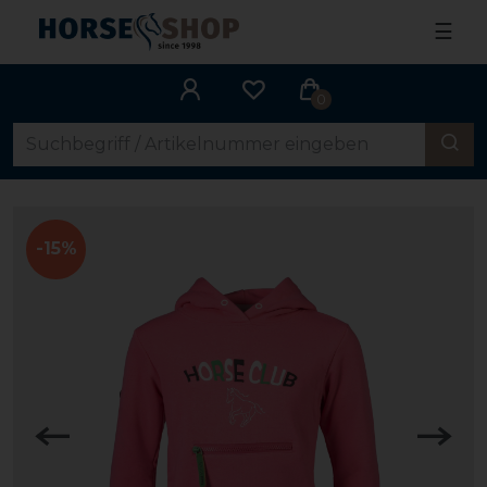
☰
0
-15%