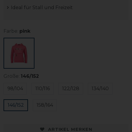
Ideal für Stall und Freizeit
Farbe:
pink
Größe:
146/152
98/104
110/116
122/128
134/140
146/152
158/164
ARTIKEL MERKEN