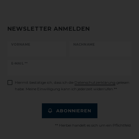
NEWSLETTER ANMELDEN
VORNAME
NACHNAME
Newsletter
E-MAIL **
Honig
Hiermit bestätige ich, dass ich die
Daten­schutz­erklärung
gelesen
habe. Meine Einwilligung kann ich jederzeit widerrufen.**
ABONNIEREN
** Hierbei handelt es sich um ein Pflichtfeld.