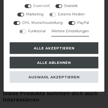
Essenziell
Statistik
Marketing
Externe Medien
DHL Wunschzustellung
PayPal
Funktional
Weitere Einstellungen
Neu
ALLE AKZEPTIEREN
HKM Ab in den Stall Spiel
ALLE ABLEHNEN
20,95 € *
AUSWAHL AKZEPTIEREN
ARTIKEL MERKEN
Diese Produkte könnten dich auch
interessieren