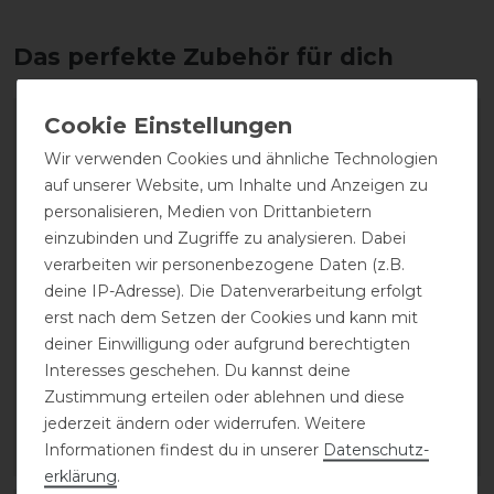
Das perfekte Zubehör für dich
Wir verwenden Cookies und ähnliche Technologien
auf unserer Website, um Inhalte und Anzeigen zu
personalisieren, Medien von Drittanbietern
einzubinden und Zugriffe zu analysieren. Dabei
verarbeiten wir personenbezogene Daten (z.B.
deine IP-Adresse). Die Datenverarbeitung erfolgt
Neu
erst nach dem Setzen der Cookies und kann mit
deiner Einwilligung oder aufgrund berechtigten
HKM Bowling
HKM Steckboard
Interesses geschehen. Du kannst deine
Zustimmung erteilen oder ablehnen und diese
52,95 € *
10,95 € *
jederzeit ändern oder widerrufen. Weitere
Informationen findest du in unserer
Daten­schutz­
ARTIKEL MERKEN
ARTIKEL MERKEN
erklärung
.