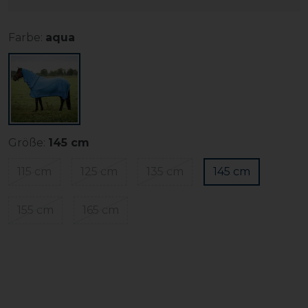
Farbe:
aqua
Größe:
145 cm
115 cm
125 cm
135 cm
145 cm
155 cm
165 cm