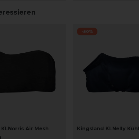
eressieren
-50%
 KLNorris Air Mesh
Kingsland KLNelly Küh
e