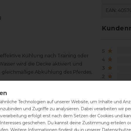
EAN:
4057
g
Kundenr
5
 effektive Kühlung nach Training oder
4
Wasser wird die Decke aktiviert und
3
d gleichmäßige Abkühlung des Pferdes.
2
1
 Anwendung und eignet sich ideal für
 Das abnehmbare Halsteil bietet
n Halsbereich.
hnliche Technologien auf unserer Website, um Inhalte und Anze
inzubinden und Zugriffe zu analysieren. Dabei verarbeiten wir 
den Einsatz im Stall, auf Turnieren oder
nverarbeitung erfolgt erst nach dem Setzen der Cookies und kann
he erleichtert die Aufbewahrung und den
 Interesses geschehen. Du kannst deine Zustimmung erteilen o
ufen. Weitere Informationen findest du in unserer
Daten­schutz­e