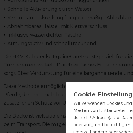
Funktionelle Kühldecke zur Regeneration
Schnelle Aktivierung durch Wasser
Verdunstungskühlung für gleichmäßige Abkühlun
Abnehmbares Halsteil mit Klettverschluss
Inklusive wasserdichter Tasche
Atmungsaktiv und schnelltrocknend
Die HKM Kühldecke EquineCarePro ist speziell für die
Turnieren entwickelt. Durch einfaches Eintauchen in 
sorgt über Verdunstung für eine langanhaltende un
Diese Methode ermöglicht eine besonders stressfreie
Pferde, die empfindlich auf das Abspritzen reagieren.
zusätzlichen Schutz vor Überhitzung im empfindliche
Wir verwenden Cookies und ä
Medien von Drittanbietern e
Die Decke ist vielseitig einsetzbar und eignet sich für 
deine IP-Adresse). Die Date
beim Transport. Die mitgelieferte wasserdichte Tasc
oder aufgrund berechtigten
jederzeit ändern oder widerr
Transport.