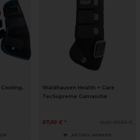
Cooling,
Waldhausen Health + Care
TecSupreme Gamasche
87,00 € *
statt 99,95 €
KEN
ARTIKEL MERKEN