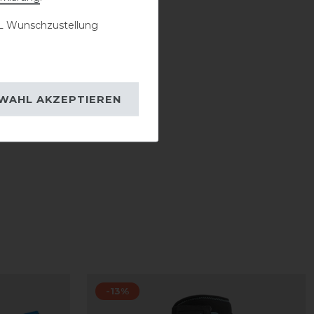
 Wunschzustellung
WAHL AKZEPTIEREN
-13%