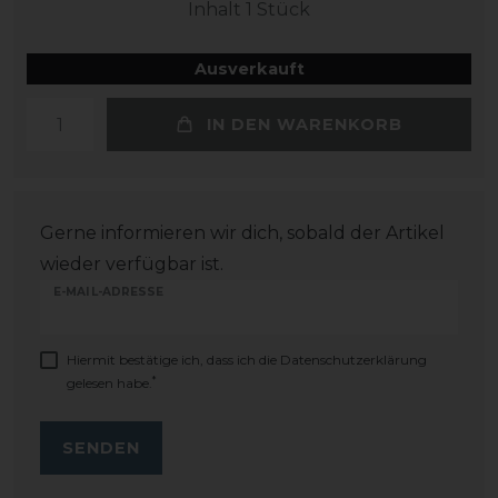
Inhalt
1
Stück
Ausverkauft
IN DEN WARENKORB
Gerne informieren wir dich, sobald der Artikel
wieder verfügbar ist.
E-MAIL-ADRESSE
Hiermit bestätige ich, dass ich die
Daten­schutz­erklärung
*
gelesen habe.
SENDEN