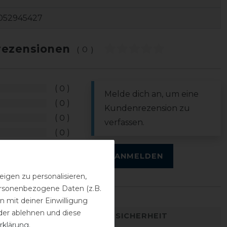
052945427
ezensionen
(0)
0
Melde dich an, um eine
0
Kundenrezension zu
0
verfassen.
0
0
ANMELDEN
igen zu personalisieren,
personenbezogene Daten (z.B.
 mit deiner Einwilligung
der ablehnen und diese
DETAILS ZUR PRODUKTSICHERHEIT
rklärung
.