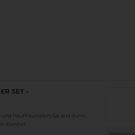
ER SET
-
und hautfreundlich. Sie sind dünn,
en Komfort.
Varianten-