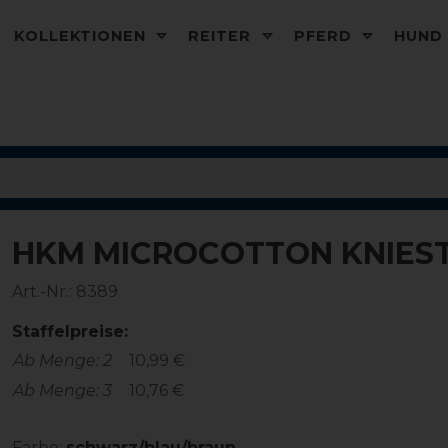
KOLLEKTIONEN
REITER
PFERD
HUN
HKM MICROCOTTON KNIEST
-10%
Art.-Nr.:
8389
Staffelpreise:
Ab Menge: 2
10,99 €
Ab Menge: 3
10,76 €
Farbe:
schwarz/blau/braun