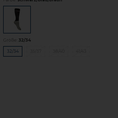
Größe:
32/34
32/34
35/37
38/40
41/43