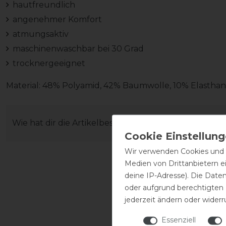
hautfreundlich
angenehmer Komfort
atmungsaktiv
maschinenwaschbar bei 30 Grad
trocknergeeignet
Material: 48% Polyamid, 42% Baumwolle, 10% Elasthan
Wie hat dir die Artikelbeschreibung gefallen?
Wir verwenden Cookies und ä
Medien von Drittanbietern e
deine IP-Adresse). Die Date
oder aufgrund berechtigten
jederzeit ändern oder widerr
Essenziell