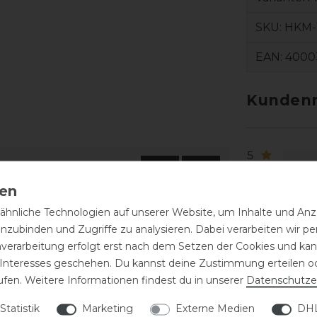
SKU:
HKM-1
EAN:
4000
Kundenr
5
4
3
hnliche Technologien auf unserer Website, um Inhalte und Anze
2
inzubinden und Zugriffe zu analysieren. Dabei verarbeiten wir 
1
nverarbeitung erfolgt erst nach dem Setzen der Cookies und kann
 Interesses geschehen. Du kannst deine Zustimmung erteilen o
ufen. Weitere Informationen findest du in unserer
Daten­schutz­e
Statistik
Marketing
Externe Medien
DHL