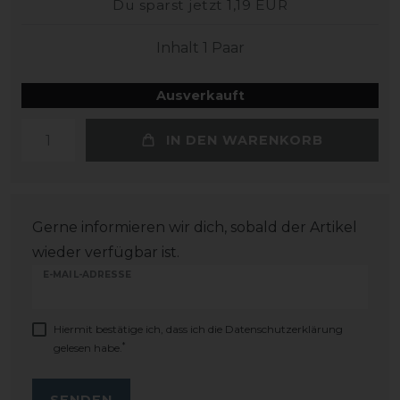
Du sparst jetzt 1,19 EUR
Inhalt
1
Paar
Ausverkauft
IN DEN WARENKORB
Gerne informieren wir dich, sobald der Artikel
wieder verfügbar ist.
E-MAIL-ADRESSE
Hiermit bestätige ich, dass ich die
Daten­schutz­erklärung
*
gelesen habe.
SENDEN