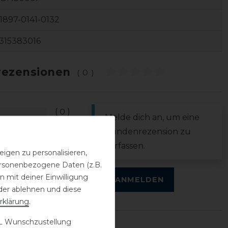
897-0141-0132
315383016
ezensionen
(0)
0
Melde dich an, um eine
0
Kundenrezension zu
0
verfassen.
igen zu personalisieren,
0
personenbezogene Daten (z.B.
0
 mit deiner Einwilligung
ANMELDEN
der ablehnen und diese
rklärung
.
 Wunschzustellung