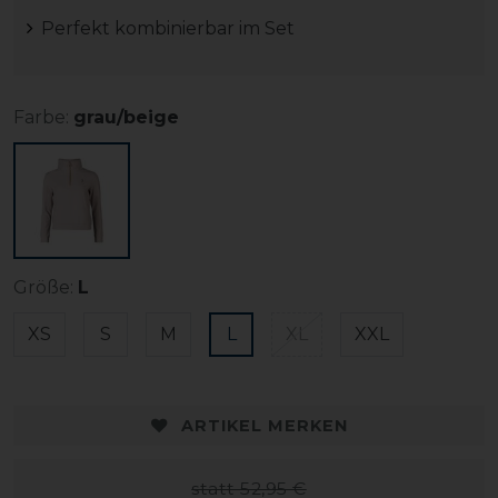
Perfekt kombinierbar im Set
Farbe:
grau/beige
Größe:
L
XS
S
M
L
XL
XXL
ARTIKEL MERKEN
statt 52,95 €