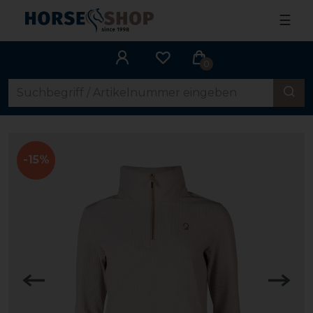
☰
0
-15%