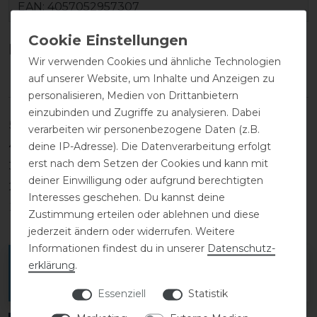
EAN:
4057052957307
Kundenrezensionen
(0)
Wir verwenden Cookies und ähnliche Technologien
auf unserer Website, um Inhalte und Anzeigen zu
personalisieren, Medien von Drittanbietern
einzubinden und Zugriffe zu analysieren. Dabei
5
0
verarbeiten wir personenbezogene Daten (z.B.
4
0
deine IP-Adresse). Die Datenverarbeitung erfolgt
erst nach dem Setzen der Cookies und kann mit
3
0
deiner Einwilligung oder aufgrund berechtigten
2
0
Interesses geschehen. Du kannst deine
1
0
Zustimmung erteilen oder ablehnen und diese
jederzeit ändern oder widerrufen. Weitere
Informationen findest du in unserer
Daten­schutz­
Melde dich an, um eine Kundenrezension zu
erklärung
.
verfassen.
Essenziell
Statistik