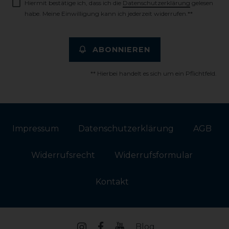
Hiermit bestätige ich, dass ich die
Daten­schutz­erklärung
gelesen
habe. Meine Einwilligung kann ich jederzeit widerrufen.**
ABONNIEREN
** Hierbei handelt es sich um ein Pflichtfeld.
Impressum
Daten­schutz­erklärung
AGB
Widerrufs­recht
Widerrufs­formular
Kontakt
Blog