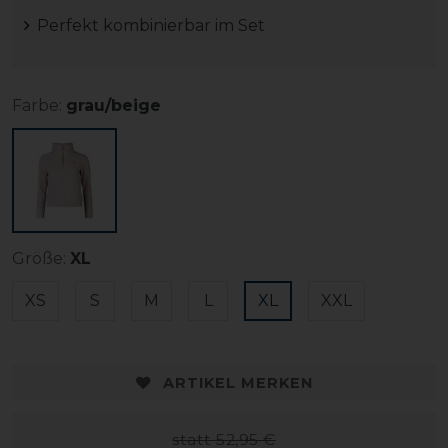
Perfekt kombinierbar im Set
Farbe:
grau/beige
Größe:
XL
XS
S
M
L
XL
XXL
ARTIKEL MERKEN
statt 52,95 €