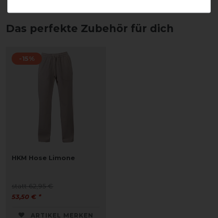
Das perfekte Zubehör für dich
-15%
HKM Hose Limone
statt 62,95 €
53,50 € *
ARTIKEL MERKEN