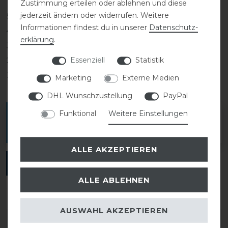
Zustimmung erteilen oder ablehnen und diese
jederzeit ändern oder widerrufen. Weitere
5
0
Informationen findest du in unserer
Daten­schutz­
4
0
erklärung
.
3
0
Essenziell
Statistik
2
0
1
0
Marketing
Externe Medien
DHL Wunschzustellung
PayPal
Funktional
Weitere Einstellungen
Melde dich an, um eine Kundenrezension zu
verfassen.
ALLE AKZEPTIEREN
ANMELDEN
ALLE ABLEHNEN
AUSWAHL AKZEPTIEREN
DETAILS ZUR PRODUKTSICHERHEIT