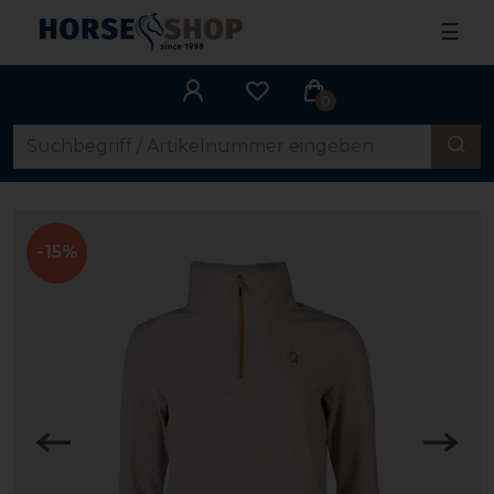
☰
0
-15%