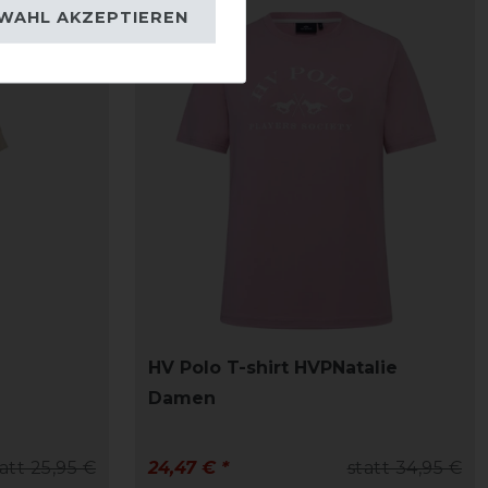
WAHL AKZEPTIEREN
-30%
HV Polo T-shirt HVPNatalie
Damen
att 25,95 €
24,47 € *
statt 34,95 €