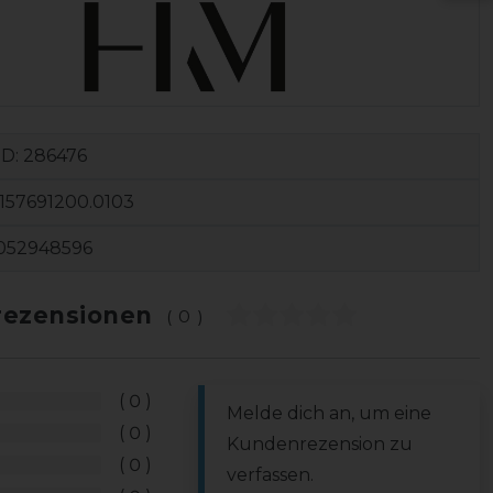
ID:
286476
157691200.0103
052948596
ezensionen
(0)
0
Melde dich an, um eine
0
Kundenrezension zu
0
verfassen.