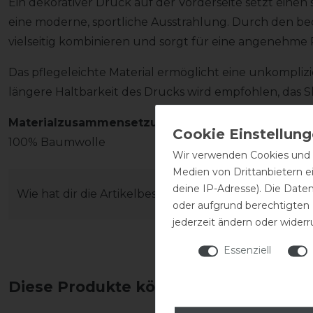
Ein dekorativer Druck auf der Vorderseite setzt einen 
eine moderne, sportliche Ausstrahlung. Durch den beq
vielseitig kombinieren und sorgt für eine angenehme P
Das pflegeleichte Material ermöglicht eine unkomplizi
längere Haltbarkeit des Drucks wird empfohlen, das S
Materialzusammensetzung
100% Baumwolle
Wir verwenden Cookies und ä
Medien von Drittanbietern e
deine IP-Adresse). Die Date
Wie hat dir die Artikelbeschreibung gefallen?
oder aufgrund berechtigten
jederzeit ändern oder widerr
Essenziell
Diese Produkte könnten dich auch int