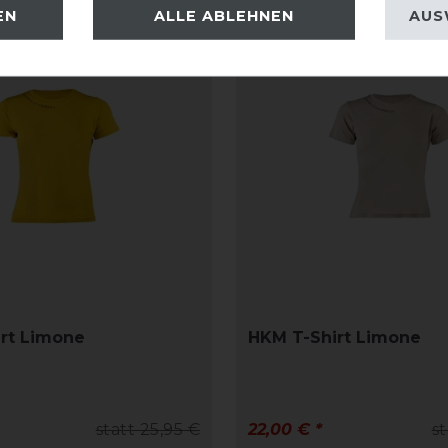
EN
ALLE ABLEHNEN
AUS
-15%
rt Limone
HKM T-Shirt Limone
statt 25,95 €
22,00 € *
st