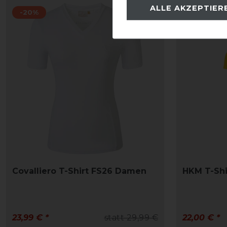
ALLE AKZEPTIER
-20%
-15%
Covalliero T-Shirt FS26 Damen
HKM T-Shi
23,99 € *
statt 29,99 €
22,00 € *