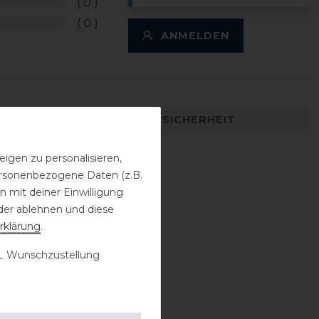
0
0
ANMELDEN
DETAILS ZUR PRODUKTSICHERHEIT
igen zu personalisieren,
personenbezogene Daten (z.B.
 mit deiner Einwilligung
der ablehnen und diese
rklärung
.
 Wunschzustellung