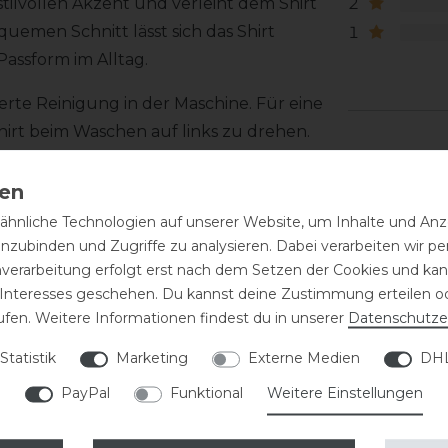
2
stilvollen Akzent und verleiht dem Shirt
uemen Schnitt lässt sich das Shirt
1
assform im Alltag.
erte Reinigung in der Maschine. Für eine
hirt beim Waschen auf links zu drehen.
hnliche Technologien auf unserer Website, um Inhalte und Anze
inzubinden und Zugriffe zu analysieren. Dabei verarbeiten wir 
nverarbeitung erfolgt erst nach dem Setzen der Cookies und kann
 Interesses geschehen. Du kannst deine Zustimmung erteilen o
ufen. Weitere Informationen findest du in unserer
Daten­schutz­e
Statistik
Marketing
Externe Medien
DHL
PayPal
Funktional
Weitere Einstellungen
eressieren