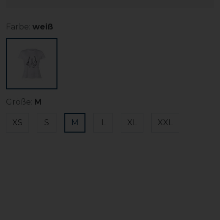
Farbe:
weiß
Größe:
M
XS
S
M
L
XL
XXL