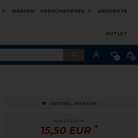
D
MARKEN
VERSCHIEDENES
ANGEBOTE
OUTLET
0
0
-14%
-
ARTIKEL MERKEN
statt 17,95 €
*
15,50 EUR