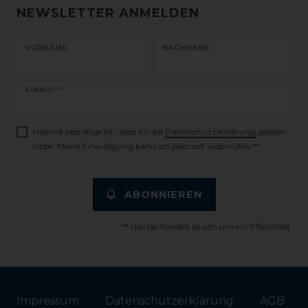
NEWSLETTER ANMELDEN
VORNAME
NACHNAME
Newsletter
E-MAIL **
Honig
Hiermit bestätige ich, dass ich die
Daten­schutz­erklärung
gelesen
habe. Meine Einwilligung kann ich jederzeit widerrufen.**
ABONNIEREN
** Hierbei handelt es sich um ein Pflichtfeld.
Impressum
Daten­schutz­erklärung
AGB