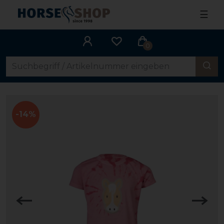
☰
0
-14%