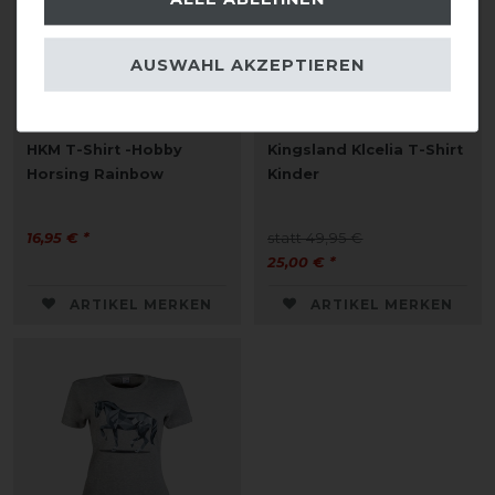
AUSWAHL AKZEPTIEREN
HKM T-Shirt -Hobby
Kingsland Klcelia T-Shirt
Horsing Rainbow
Kinder
16,95 € *
statt 49,95 €
25,00 € *
ARTIKEL MERKEN
ARTIKEL MERKEN