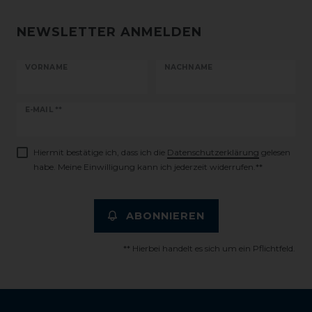
NEWSLETTER ANMELDEN
VORNAME
NACHNAME
Newsletter
E-MAIL **
Honig
Hiermit bestätige ich, dass ich die
Daten­schutz­erklärung
gelesen
habe. Meine Einwilligung kann ich jederzeit widerrufen.**
ABONNIEREN
** Hierbei handelt es sich um ein Pflichtfeld.