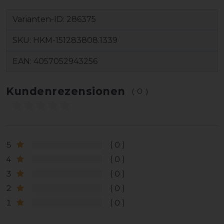
Varianten-ID:
286375
SKU:
HKM-151283808.1339
EAN:
4057052943256
Kundenrezensionen
(0)
5
0
4
0
3
0
2
0
1
0