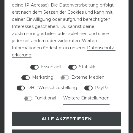
deine IP-Adresse). Die Datenverarbeitung erfolgt
erst nach dem Setzen der Cookies und kann mit
deiner Einwilligung oder aufgrund berechtigten
Interesses geschehen. Du kannst deine
Zustimmung erteilen oder ablehnen und diese
HKM T-Shirt Maui
HKM T-Shirt Maui
jederzeit ändern oder widerrufen. Weitere
Informationen findest du in unserer
Daten­schutz­
erklärung
.
statt 20,95 €
statt 20,95 €
18,00 € *
18,00 € *
Essenziell
Statistik
ARTIKEL MERKEN
ARTIKEL MERKEN
Marketing
Externe Medien
DHL Wunschzustellung
PayPal
-13%
-14%
Funktional
Weitere Einstellungen
ALLE AKZEPTIEREN