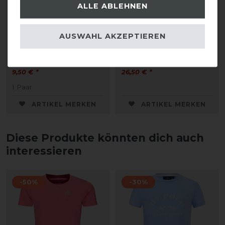
ALLE ABLEHNEN
HKM Reitsocken Maui
HKM Rucksack Maui
AUSWAHL AKZEPTIEREN
statt 10,95 €
statt 30,95 €
9,50 € *
26,50 € *
1
Paar
ARTIKEL MERKEN
ARTIKEL MERKEN
Diese Produkte könnten dich auch
interessieren
-50%
-30%