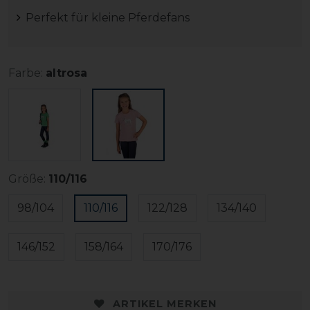
Perfekt für kleine Pferdefans
Farbe:
altrosa
Größe:
110/116
98/104
110/116
122/128
134/140
146/152
158/164
170/176
ARTIKEL MERKEN