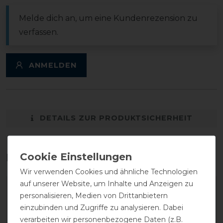
Melde dich an, um eine Kundenrezension zu
verfassen.
ANMELDEN
DETAILS ZUR PRODUKTSICHERHEIT
Das perfekte Zubehör für dich
Wir verwenden Cookies und ähnliche Technologien
auf unserer Website, um Inhalte und Anzeigen zu
-14%
-14%
personalisieren, Medien von Drittanbietern
einzubinden und Zugriffe zu analysieren. Dabei
verarbeiten wir personenbezogene Daten (z.B.