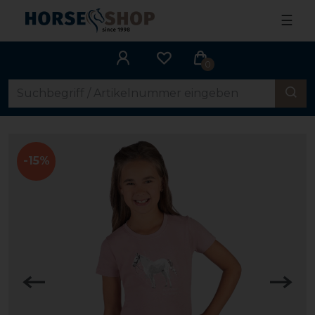
☰
0
-15%