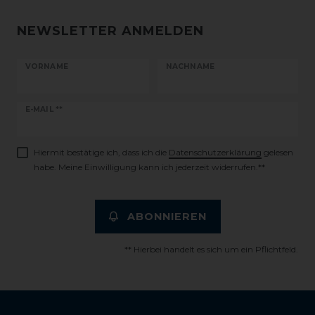
NEWSLETTER ANMELDEN
VORNAME
NACHNAME
Newsletter
E-MAIL **
Honig
Hiermit bestätige ich, dass ich die
Daten­schutz­erklärung
gelesen
habe. Meine Einwilligung kann ich jederzeit widerrufen.**
ABONNIEREN
** Hierbei handelt es sich um ein Pflichtfeld.