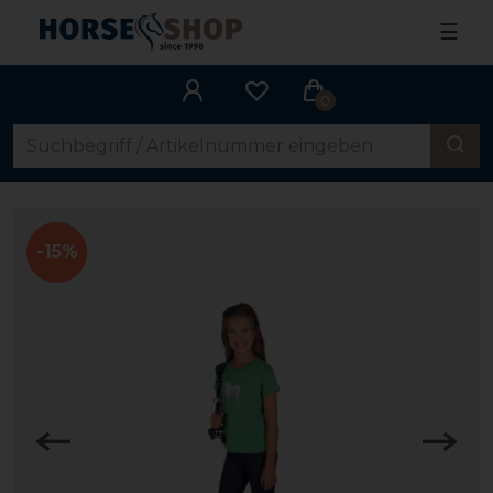
☰
0
-15%