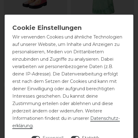
HKM Gummistiefel Maui
HKM T-Shirt Maui
Wir verwenden Cookies und ähnliche Technologien
auf unserer Website, um Inhalte und Anzeigen zu
statt 31,95 €
statt 20,95 €
personalisieren, Medien von Drittanbietern
27,00 € *
18,00 € *
einzubinden und Zugriffe zu analysieren. Dabei
verarbeiten wir personenbezogene Daten (z.B.
1
Paar
deine IP-Adresse). Die Datenverarbeitung erfolgt
ARTIKEL MERKEN
ARTIKEL MERKEN
erst nach dem Setzen der Cookies und kann mit
deiner Einwilligung oder aufgrund berechtigten
-13%
-14%
Interesses geschehen. Du kannst deine
Zustimmung erteilen oder ablehnen und diese
jederzeit ändern oder widerrufen. Weitere
Informationen findest du in unserer
Daten­schutz­
erklärung
.
Essenziell
Statistik