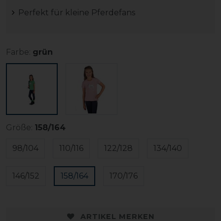
Perfekt für kleine Pferdefans
Farbe:
grün
Größe:
158/164
98/104
110/116
122/128
134/140
146/152
158/164
170/176
ARTIKEL MERKEN