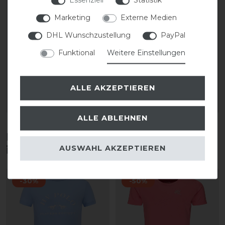
Marketing
Externe Medien
HKM Reitsocken Maui
HKM T-Shirt Maui
DHL Wunschzustellung
PayPal
Funktional
Weitere Einstellungen
statt 10,95 €
statt 20,95 €
9,50 € *
18,00 € *
1
Paar
ALLE AKZEPTIEREN
ARTIKEL MERKEN
ARTIKEL MERKEN
ALLE ABLEHNEN
Diese Produkte könnten dich auch
AUSWAHL AKZEPTIEREN
interessieren
-30%
-50%