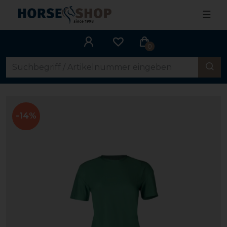
☰
0
-14%