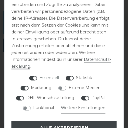
einzubinden und Zugriffe zu analysieren. Dabei
verarbeiten wir personenbezogene Daten (z.B.
deine IP-Adresse). Die Datenverarbeitung erfolgt
Melde dich an, um eine Kundenrezension zu
erst nach dem Setzen der Cookies und kann mit
verfassen.
deiner Einwilligung oder aufgrund berechtigten
Interesses geschehen. Du kannst deine
ANMELDEN
Zustimmung erteilen oder ablehnen und diese
jederzeit ändern oder widerrufen. Weitere
Informationen findest du in unserer
Daten­schutz­
erklärung
.
DETAILS ZUR PRODUKTSICHERHEIT
Essenziell
Statistik
Marketing
Externe Medien
DHL Wunschzustellung
PayPal
Diese Produkte könnten dich auch
Funktional
Weitere Einstellungen
interessieren
ALLE AKZEPTIEREN