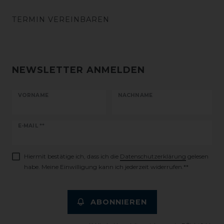
TERMIN VEREINBAREN
NEWSLETTER ANMELDEN
VORNAME
NACHNAME
Newsletter
E-MAIL **
Honig
Hiermit bestätige ich, dass ich die
Daten­schutz­erklärung
gelesen
habe. Meine Einwilligung kann ich jederzeit widerrufen.**
ABONNIEREN