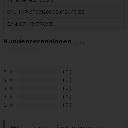
Varianten-ID:
138815
SKU:
IMP-ST68120002-0126-1SIZE
EAN:
8714184776935
Kundenrezensionen
(0)
5
0
4
0
3
0
2
0
1
0
Melde dich an, um eine Kundenrezension zu