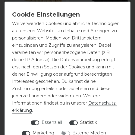
Wir verwenden Cookies und ähnliche Technologien
HV Polo Dandy Bürste
HV Polo Kopfbürste
auf unserer Website, um Inhalte und Anzeigen zu
mittel HVPNatural
HVPNatural
personalisieren, Medien von Drittanbietern
einzubinden und Zugriffe zu analysieren. Dabei
verarbeiten wir personenbezogene Daten (z.B.
20,50 € *
10,50 € *
deine IP-Adresse). Die Datenverarbeitung erfolgt
ARTIKEL MERKEN
ARTIKEL MERKEN
erst nach dem Setzen der Cookies und kann mit
deiner Einwilligung oder aufgrund berechtigten
Interesses geschehen. Du kannst deine
Zustimmung erteilen oder ablehnen und diese
jederzeit ändern oder widerrufen. Weitere
Informationen findest du in unserer
Daten­schutz­
erklärung
.
Essenziell
Statistik
Marketing
Externe Medien