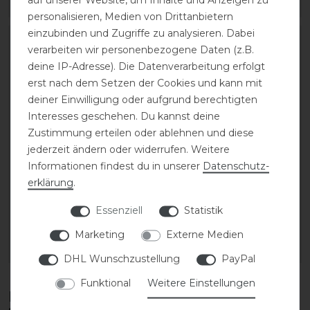
ARTIKEL MERKEN
ARTIKEL MERKEN
personalisieren, Medien von Drittanbietern
einzubinden und Zugriffe zu analysieren. Dabei
verarbeiten wir personenbezogene Daten (z.B.
deine IP-Adresse). Die Datenverarbeitung erfolgt
erst nach dem Setzen der Cookies und kann mit
deiner Einwilligung oder aufgrund berechtigten
Interesses geschehen. Du kannst deine
Zustimmung erteilen oder ablehnen und diese
jederzeit ändern oder widerrufen. Weitere
Informationen findest du in unserer
Daten­schutz­
erklärung
.
QHP Springgerte Bello
QHP Springgerte Bello
Essenziell
Statistik
13,95 € *
13,95 € *
Marketing
Externe Medien
ARTIKEL MERKEN
ARTIKEL MERKEN
DHL Wunschzustellung
PayPal
Funktional
Weitere Einstellungen
Diese Produkte könnten dich auch