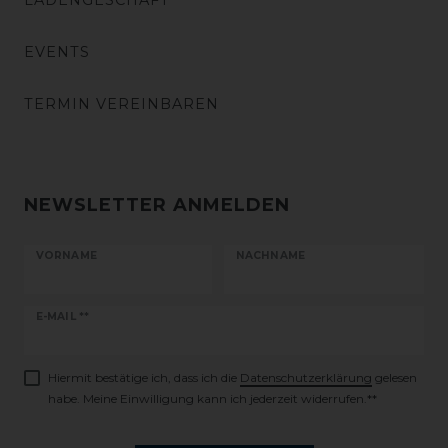
LADENGESCHÄFT
EVENTS
TERMIN VEREINBAREN
NEWSLETTER ANMELDEN
VORNAME
NACHNAME
Newsletter
E-MAIL **
Honig
Hiermit bestätige ich, dass ich die
Daten­schutz­erklärung
gelesen
habe. Meine Einwilligung kann ich jederzeit widerrufen.**