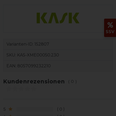
SSV
Varianten-ID:
152807
SKU:
KAS-XME00050.230
EAN:
8057099232210
Kundenrezensionen
(0)
5
0