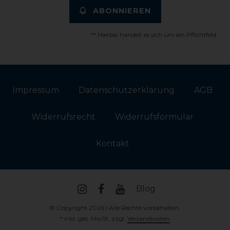
ABONNIEREN
** Hierbei handelt es sich um ein Pflichtfeld.
Impressum
Daten­schutz­erklärung
AGB
Widerrufs­recht
Widerrufs­formular
Kontakt
Blog
© Copyright 2026 | Alle Rechte vorbehalten.
* inkl. ges. MwSt. zzgl.
Versandkosten