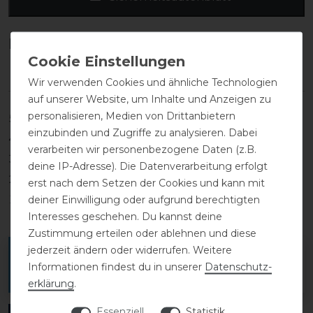
Kundenrezensionen
(0)
Wir verwenden Cookies und ähnliche Technologien
auf unserer Website, um Inhalte und Anzeigen zu
personalisieren, Medien von Drittanbietern
5
0
einzubinden und Zugriffe zu analysieren. Dabei
4
0
verarbeiten wir personenbezogene Daten (z.B.
3
0
deine IP-Adresse). Die Datenverarbeitung erfolgt
2
0
erst nach dem Setzen der Cookies und kann mit
deiner Einwilligung oder aufgrund berechtigten
1
0
Interesses geschehen. Du kannst deine
Zustimmung erteilen oder ablehnen und diese
jederzeit ändern oder widerrufen. Weitere
Melde dich an, um eine Kundenrezension zu
Informationen findest du in unserer
Daten­schutz­
verfassen.
erklärung
.
Essenziell
Statistik