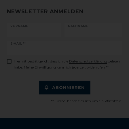
NEWSLETTER ANMELDEN
VORNAME
NACHNAME
Newsletter
E-MAIL **
Honig
Hiermit bestätige ich, dass ich die
Daten­schutz­erklärung
gelesen
habe. Meine Einwilligung kann ich jederzeit widerrufen.**
ABONNIEREN
** Hierbei handelt es sich um ein Pflichtfeld.