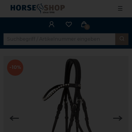
☰
0
-10%