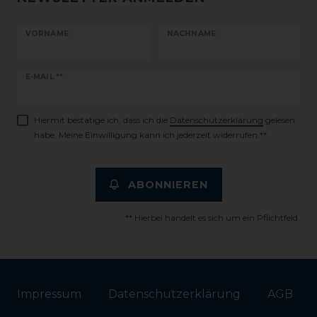
VORNAME
NACHNAME
Newsletter
E-MAIL **
Honig
Hiermit bestätige ich, dass ich die
Daten­schutz­erklärung
gelesen
habe. Meine Einwilligung kann ich jederzeit widerrufen.**
ABONNIEREN
** Hierbei handelt es sich um ein Pflichtfeld.
Impressum
Daten­schutz­erklärung
AGB