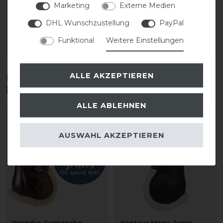
Marketing
Externe Medien
84,70 € *
84,70 € *
DHL Wunschzustellung
PayPal
1
Paar
1
Paar
Funktional
Weitere Einstellungen
ARTIKEL MERKEN
ARTIKEL MERKEN
ALLE AKZEPTIEREN
Diese Produkte könnten dich auch
interessieren
ALLE ABLEHNEN
Artikelpaket
AUSWAHL AKZEPTIEREN
Veredus Gamasche
Kentaur Mega Jump