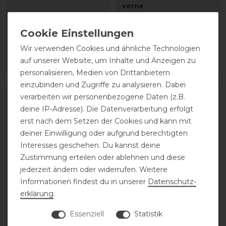
vorne
84,70 € *
104,50 € *
1
Paar
Wir verwenden Cookies und ähnliche Technologien
1
Paar
auf unserer Website, um Inhalte und Anzeigen zu
ARTIKEL MERKEN
ARTIKEL MERKEN
personalisieren, Medien von Drittanbietern
einzubinden und Zugriffe zu analysieren. Dabei
verarbeiten wir personenbezogene Daten (z.B.
deine IP-Adresse). Die Datenverarbeitung erfolgt
erst nach dem Setzen der Cookies und kann mit
deiner Einwilligung oder aufgrund berechtigten
Interesses geschehen. Du kannst deine
Zustimmung erteilen oder ablehnen und diese
jederzeit ändern oder widerrufen. Weitere
Informationen findest du in unserer
Daten­schutz­
erklärung
.
Kentaur Roma Leder-
Kentaur Roma Leder-
Gamaschen mit Kunstfell
Gamaschen mit Kunstfell
Essenziell
Statistik