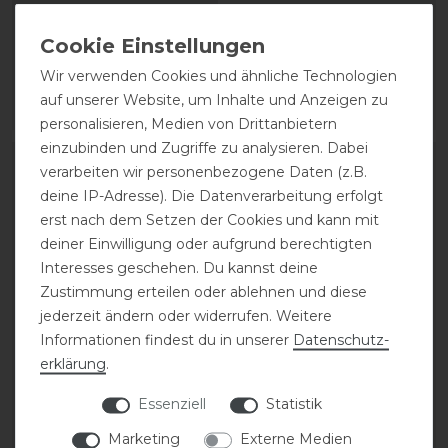
84,70 € *
84,70 € *
Wir verwenden Cookies und ähnliche Technologien
1
Paar
1
Paar
auf unserer Website, um Inhalte und Anzeigen zu
ARTIKEL MERKEN
ARTIKEL MERKEN
personalisieren, Medien von Drittanbietern
einzubinden und Zugriffe zu analysieren. Dabei
verarbeiten wir personenbezogene Daten (z.B.
deine IP-Adresse). Die Datenverarbeitung erfolgt
erst nach dem Setzen der Cookies und kann mit
deiner Einwilligung oder aufgrund berechtigten
Interesses geschehen. Du kannst deine
Zustimmung erteilen oder ablehnen und diese
jederzeit ändern oder widerrufen. Weitere
Informationen findest du in unserer
Daten­schutz­
erklärung
.
Kentaur
Kentaur
Ledergamaschen Roma
Ledergamaschen Roma
Essenziell
Statistik
vorne
vorne
Marketing
Externe Medien