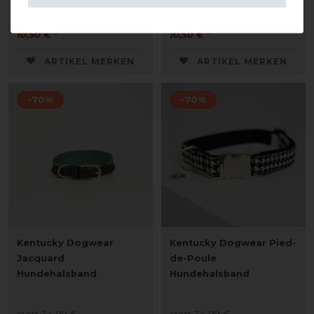
statt 34,99 €
statt 34,99 €
10,50 € *
10,50 € *
ARTIKEL MERKEN
ARTIKEL MERKEN
-70%
-70%
Kentucky Dogwear
Kentucky Dogwear Pied-
Jacquard
de-Poule
Hundehalsband
Hundehalsband