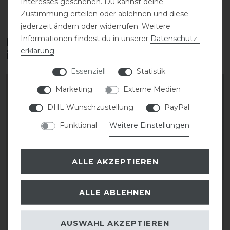
Interesses geschehen. Du kannst deine
Zustimmung erteilen oder ablehnen und diese
jederzeit ändern oder widerrufen. Weitere
Informationen findest du in unserer
Daten­schutz­
Diese Produkte könnten dich auch
erklärung
.
interessieren
Essenziell
Statistik
-70%
-70%
Marketing
Externe Medien
DHL Wunschzustellung
PayPal
Funktional
Weitere Einstellungen
ALLE AKZEPTIEREN
ALLE ABLEHNEN
Kentucky Dogwear
Kentucky Dogwear
Jacquard
Jacquard
Hundehalsband
Hundehalsband
AUSWAHL AKZEPTIEREN