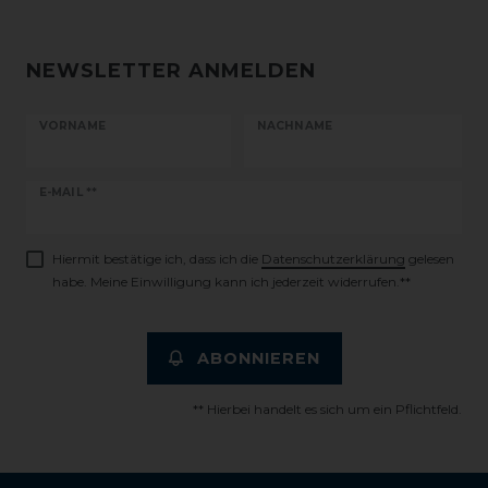
NEWSLETTER ANMELDEN
VORNAME
NACHNAME
Newsletter
E-MAIL **
Honig
Hiermit bestätige ich, dass ich die
Daten­schutz­erklärung
gelesen
habe. Meine Einwilligung kann ich jederzeit widerrufen.**
ABONNIEREN
** Hierbei handelt es sich um ein Pflichtfeld.