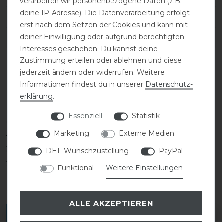
verarbeiten wir personenbezogene Daten (z.B.
deine IP-Adresse). Die Datenverarbeitung erfolgt
SKU:
KDW-52156-74-L
erst nach dem Setzen der Cookies und kann mit
deiner Einwilligung oder aufgrund berechtigten
EAN:
5407008896355
Interesses geschehen. Du kannst deine
Zustimmung erteilen oder ablehnen und diese
Kundenrezensionen
(0)
jederzeit ändern oder widerrufen. Weitere
Informationen findest du in unserer
Daten­schutz­
erklärung
.
Essenziell
Statistik
5
0
Marketing
Externe Medien
4
0
3
0
DHL Wunschzustellung
PayPal
2
0
Funktional
Weitere Einstellungen
1
0
ALLE AKZEPTIEREN
Melde dich an, um eine Kundenrezension zu