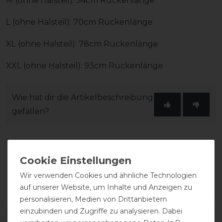
M (ohne Halsteil): 54cm Rückenlänge
L (ohne Halsteil): 70cm Rückenlänge
XL (ohne Halsteil): 78cm Rückenlänge
XXL (ohne Halsteil): 93cm Rückenlänge
Wie hat dir die Artikelbeschreibung
gefallen?
Wir verwenden Cookies und ähnliche Technologien
auf unserer Website, um Inhalte und Anzeigen zu
personalisieren, Medien von Drittanbietern
einzubinden und Zugriffe zu analysieren. Dabei
Varianten-ID:
203808