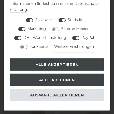
Informationen findest du in unserer
Daten­schutz­
erklärung
.
Essenziell
Statistik
Marketing
Externe Medien
DHL Wunschzustellung
PayPal
Funktional
Weitere Einstellungen
Kentucky Horsewear
Back on Track 3D
ALLE AKZEPTIEREN
Lammfell Gamaschen
Brushing Gamaschen
Bamboo Elastik
mit Fell
ALLE ABLEHNEN
184,99 € *
61,90 € *
1
Paar
1
Paar
AUSWAHL AKZEPTIEREN
ARTIKEL MERKEN
ARTIKEL MERKEN