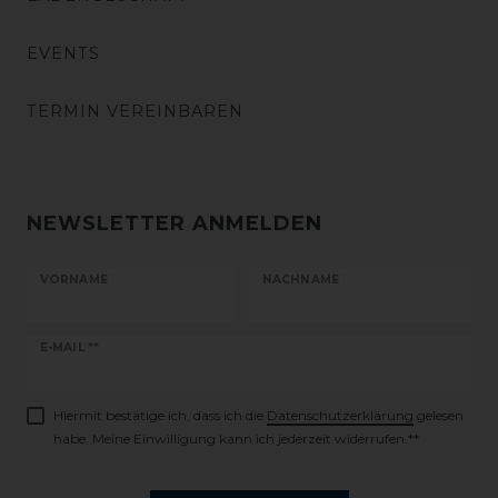
EVENTS
TERMIN VEREINBAREN
NEWSLETTER ANMELDEN
VORNAME
NACHNAME
Newsletter
E-MAIL **
Honig
Hiermit bestätige ich, dass ich die
Daten­schutz­erklärung
gelesen
habe. Meine Einwilligung kann ich jederzeit widerrufen.**