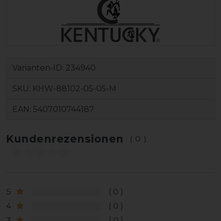
Varianten-ID:
234940
SKU:
KHW-88102-05-05-M
EAN:
5407010744187
Kundenrezensionen
(0)
5
0
4
0
3
0