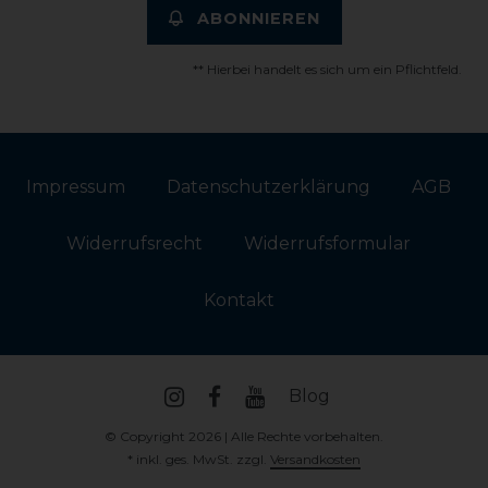
ABONNIEREN
** Hierbei handelt es sich um ein Pflichtfeld.
Impressum
Daten­schutz­erklärung
AGB
Widerrufs­recht
Widerrufs­formular
Kontakt
Blog
© Copyright 2026 | Alle Rechte vorbehalten.
* inkl. ges. MwSt. zzgl.
Versandkosten