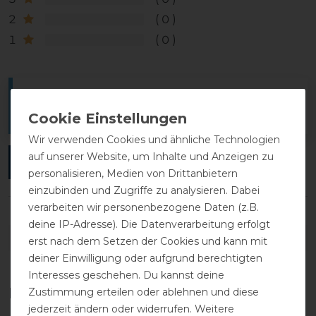
2
0
1
0
Melde dich an, um eine Kundenrezension zu
verfassen.
Wir verwenden Cookies und ähnliche Technologien
auf unserer Website, um Inhalte und Anzeigen zu
ANMELDEN
personalisieren, Medien von Drittanbietern
einzubinden und Zugriffe zu analysieren. Dabei
verarbeiten wir personenbezogene Daten (z.B.
deine IP-Adresse). Die Datenverarbeitung erfolgt
DETAILS ZUR PRODUKTSICHERHEIT
erst nach dem Setzen der Cookies und kann mit
deiner Einwilligung oder aufgrund berechtigten
Interesses geschehen. Du kannst deine
Das perfekte Zubehör für dich
Zustimmung erteilen oder ablehnen und diese
jederzeit ändern oder widerrufen. Weitere