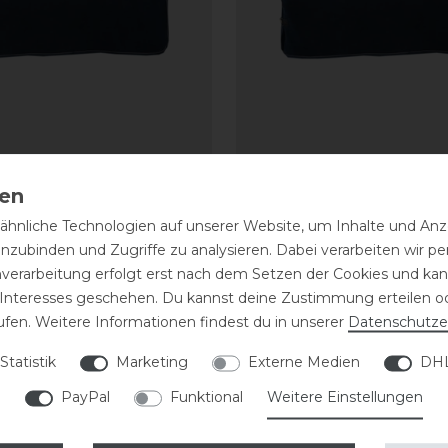
Horsewear Fleece Rug
Kentucky Horsewear Ti
vy Abschwitzdecke 0 g
Rug Show Heavy
hnliche Technologien auf unserer Website, um Inhalte und Anze
Abschwitzdecke Pony
inzubinden und Zugriffe zu analysieren. Dabei verarbeiten wir 
nverarbeitung erfolgt erst nach dem Setzen der Cookies und kann
164,99 € *
 Interesses geschehen. Du kannst deine Zustimmung erteilen o
ufen. Weitere Informationen findest du in unserer
Daten­schutz­e
ARTIKEL MERKEN
ARTIKEL MER
Statistik
Marketing
Externe Medien
DHL
eressieren
PayPal
Funktional
Weitere Einstellungen