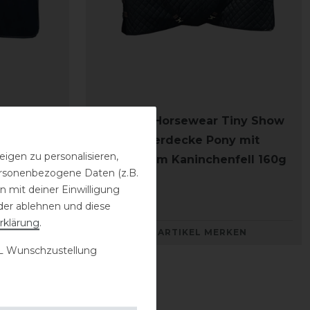
ny Fleece
Kentucky Horsewear Tiny Show
Rug Turnierdecke Pony mit
igen zu personalisieren,
künstlichem Kaninchenfell 160g
personenbezogene Daten (z.B.
 mit deiner Einwilligung
109,99 € *
der ablehnen und diese
rklärung
.
KEN
ARTIKEL MERKEN
 Wunschzustellung