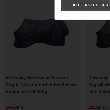
ALLE AKZEPTIER
Kentucky Horsewear Turnout
Kentucky 
Rug All Weather mit künstlichem
Rug All W
Kaninchenfell 300g
künstlich
264,99 € *
229,99 € *