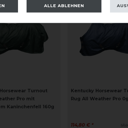
-20%
EN
ALLE ABLEHNEN
AUS
Horsewear Turnout
Kentucky Horsewear T
eather Pro mit
Rug All Weather Pro 0
em Kaninchenfell 160g
114,80 € *
sta