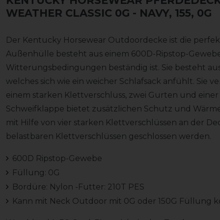
KENTUCKY HORSEWEAR PFERDEDECK
WEATHER CLASSIC 0G
- NAVY, 155, 0G
Der Kentucky Horsewear Outdoordecke ist die perfekt
Außenhülle besteht aus einem 600D-Ripstop-Gewebe,
Witterungsbedingungen beständig ist. Sie besteht au
welches sich wie ein weicher Schlafsack anfühlt. Sie v
einem starken Klettverschluss, zwei Gurten und eine
Schweifklappe bietet zusätzlichen Schutz und Wärme.
mit Hilfe von vier starken Klettverschlüssen an der D
belastbaren Klettverschlüssen geschlossen werden.
600D Ripstop-Gewebe
Füllung: 0G
Bordüre: Nylon -Futter: 210T PES
Kann mit Neck Outdoor mit 0G oder 150G Füllung 