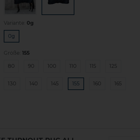
Variante:
0g
0g
Größe:
155
80
90
100
110
115
125
130
140
145
155
160
165