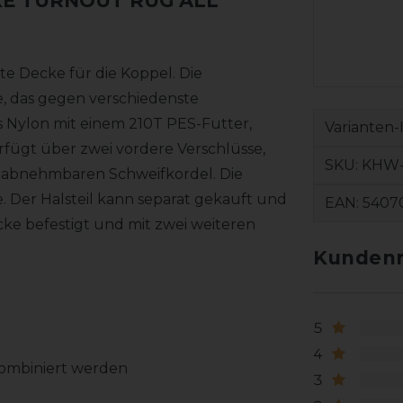
E TURNOUT RUG ALL
e Decke für die Koppel. Die
 das gegen verschiedenste
s Nylon mit einem 210T PES-Futter,
Varianten-
erfügt über zwei vordere Verschlüsse,
SKU:
KHW-
r abnehmbaren Schweifkordel. Die
 Der Halsteil kann separat gekauft und
EAN:
5407
ecke befestigt und mit zwei weiteren
Kundenr
5
4
kombiniert werden
3