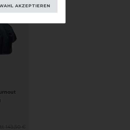
WAHL AKZEPTIEREN
urnout
g
tt 143,50 €