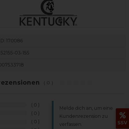
ID:
170086
52155-03-155
007533718
ezensionen
(0)
0
Melde dich an, um eine
0
Kundenrezension zu
0
SSV
verfassen.