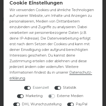
DETAILS ZUR PRODUKTSICHERHEIT
Wir verwenden Cookies und ähnliche Technologien
auf unserer Website, um Inhalte und Anzeigen zu
Das perfekte Zubehör für dich
personalisieren, Medien von Drittanbietern
einzubinden und Zugriffe zu analysieren. Dabei
verarbeiten wir personenbezogene Daten (z.B.
deine IP-Adresse). Die Datenverarbeitung erfolgt
erst nach dem Setzen der Cookies und kann mit
deiner Einwilligung oder aufgrund berechtigten
Interesses geschehen. Du kannst deine
Zustimmung erteilen oder ablehnen und diese
jederzeit ändern oder widerrufen. Weitere
Informationen findest du in unserer
Daten­schutz­
erklärung
.
Kentucky Horsewear
Kentucky Horsewear
Essenziell
Statistik
Lammfell Streichkappe
Gamaschen Bamboo
BAMBOO für Jungpferde
Elastic
Marketing
Externe Medien
DHL Wunschzustellung
PayPal