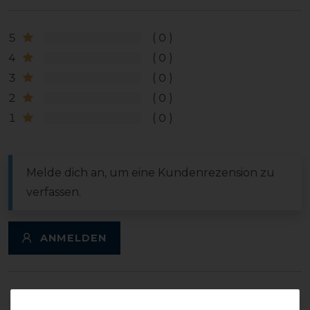
5
0
4
0
3
0
2
0
1
0
Melde dich an, um eine Kundenrezension zu
verfassen.
ANMELDEN