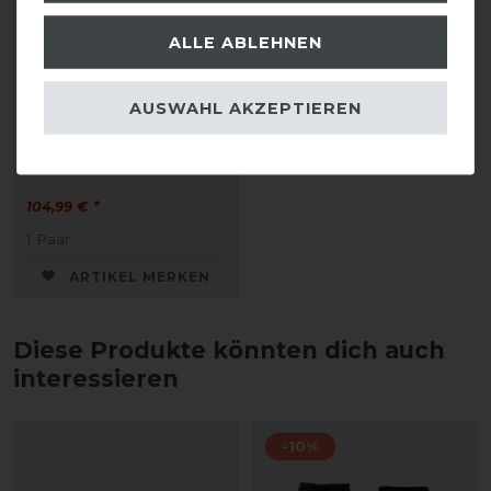
ALLE ABLEHNEN
Kentucky Horsewear
AUSWAHL AKZEPTIEREN
Lammfell Streichkappe
BAMBOO für Jungpferde
104,99 € *
1
Paar
ARTIKEL MERKEN
Diese Produkte könnten dich auch
interessieren
-10%