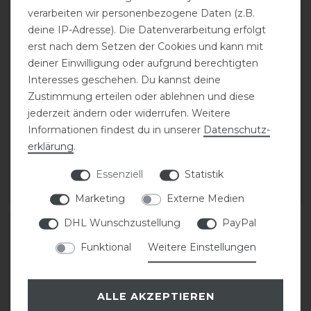
verarbeiten wir personenbezogene Daten (z.B.
deine IP-Adresse). Die Datenverarbeitung erfolgt
erst nach dem Setzen der Cookies und kann mit
deiner Einwilligung oder aufgrund berechtigten
Kentucky Horsewear
Kentucky Horsewear
Interesses geschehen. Du kannst deine
Lammfell Gamaschen
Gamaschen Bamboo
Zustimmung erteilen oder ablehnen und diese
Bamboo Elastik
Elastic
jederzeit ändern oder widerrufen. Weitere
Informationen findest du in unserer
Daten­schutz­
erklärung
.
184,99 € *
154,99 € *
1
Paar
1
Paar
Essenziell
Statistik
ARTIKEL MERKEN
ARTIKEL MERKEN
Marketing
Externe Medien
DHL Wunschzustellung
PayPal
Funktional
Weitere Einstellungen
ALLE AKZEPTIEREN