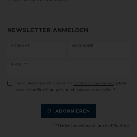
NEWSLETTER ANMELDEN
VORNAME
NACHNAME
Newsletter
E-MAIL **
Honig
Hiermit bestätige ich, dass ich die
Daten­schutz­erklärung
gelesen
habe. Meine Einwilligung kann ich jederzeit widerrufen.**
ABONNIEREN
** Hierbei handelt es sich um ein Pflichtfeld.