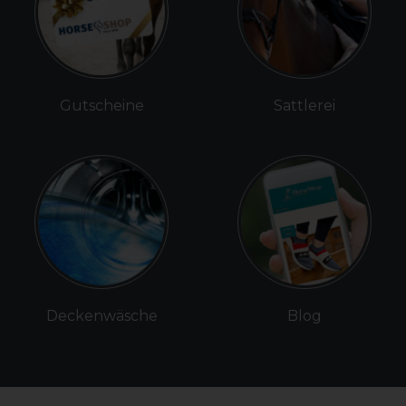
Gutscheine
Sattlerei
Deckenwäsche
Blog