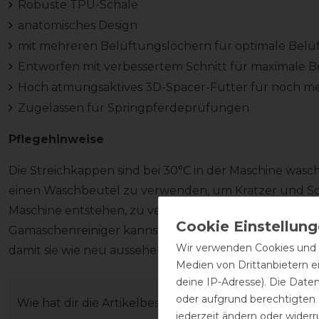
Robuste TPU-Schale
anatomisches Design
mit mehreren Belüftungslöchern für optimale Bel
Entworfen mit verbessertem Schnitt für maximale 
Hoch atmungsaktives 3D-Spacer-Futter für noch m
Zugelassen für Springpferdeprüfungen
Pflegehinweise
Die Streichkappen sind bei 30°C in der Maschine wasc
einen Waschbeutel zu verwenden, um Kratzer und Sch
Maschine entstehen, zu vermeiden. Mit unserem spez
Gamaschenreiniger kannst du die Streichkappen ganz 
Wir verwenden Cookies und ä
damit sie wie neu aussehen.
Medien von Drittanbietern e
deine IP-Adresse). Die Date
oder aufgrund berechtigten
Wie hat dir die Artikelbeschreibung gefallen?
jederzeit ändern oder widerr