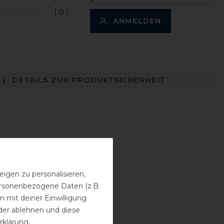
0
ANMELDEN
DETAILS ZUR PRODUKTSICHERHEIT
igen zu personalisieren,
personenbezogene Daten (z.B.
 mit deiner Einwilligung
der ablehnen und diese
rklärung
.