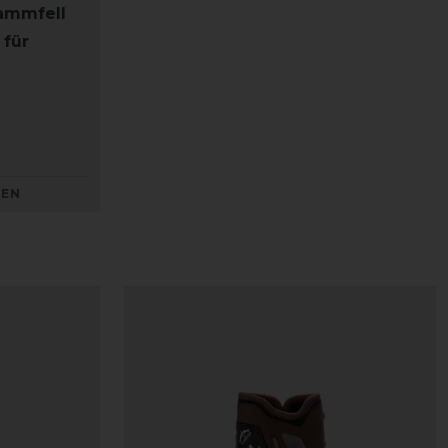
ammfell
für
KEN