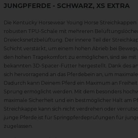
JUNGPFERDE
- SCHWARZ, XS EXTRA
Die Kentucky Horsewear Young Horse Streichkappen F
robusten TPU-Schale mit mehreren Belüftungslöche
Dreiecksnetzbelüftung. Der innere Teil der Streichkap
Schicht verstärkt, um einem hohen Abrieb bei Beweg
den hohen Tragekomfort zu ermöglichen, sind sie m
bekannten 3D-Spacer-Futter hergestellt. Dank des an
sich hervorragend an das Pferdebein an, um maximal
Dadurch kann Deinem Pferd ein Maximum an Freiheit
Sprung ermöglicht werden. Mit dem besonders hochwe
maximale Sicherheit und ein bestmöglicher Halt am P
Streichkappe kann sich nicht verdrehen oder verruts
junge Pferde ist für Springpferdeprüfungen für jun
zugelassen.