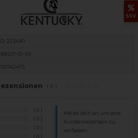
SSV
ID:
223490
88201-01-XS
010742473
ezensionen
(0)
0
Melde dich an, um eine
0
Kundenrezension zu
0
verfassen.
0