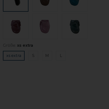
Größe:
xs extra
xs extra
S
M
L