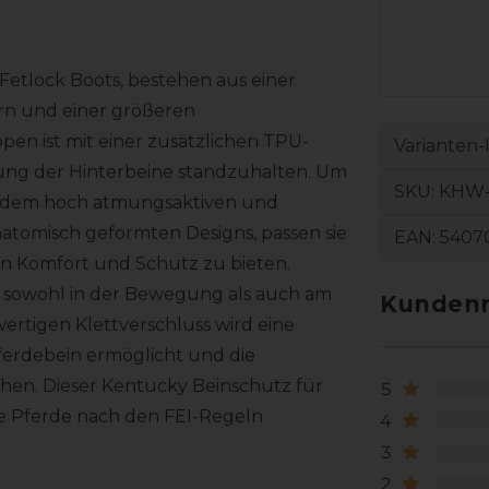
etlock Boots, bestehen aus einer
rn und einer größeren
pen ist mit einer zusätzlichen TPU-
Varianten-
ung der Hinterbeine standzuhalten. Um
SKU:
KHW-
it dem hoch atmungsaktiven und
atomisch geformten Designs, passen sie
EAN:
5407
en Komfort und Schutz zu bieten.
 sowohl in der Bewegung als auch am
Kundenr
rtigen Klettverschluss wird eine
ferdebein ermöglicht und die
chen. Dieser Kentucky Beinschutz für
5
ge Pferde nach den FEI-Regeln
4
3
2