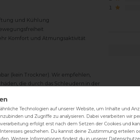
1
üftung und Kühlung
Bewegungsfreiheit
ehr Komfort und Atmungsaktivität
hbar (kein Trockner). Wir empfehlen,
äden, die durch das Schleudern in der
iell für TPU-Gamaschen entwickelten
einfach den letzten Schliff geben,
hnliche Technologien auf unserer Website, um Inhalte und Anze
inzubinden und Zugriffe zu analysieren. Dabei verarbeiten wir 
nverarbeitung erfolgt erst nach dem Setzen der Cookies und kann
 Interesses geschehen. Du kannst deine Zustimmung erteilen o
ufen. Weitere Informationen findest du in unserer
Daten­schutz­e