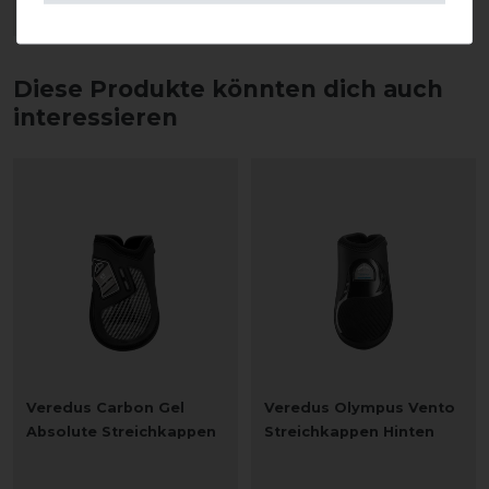
ARTIKEL MERKEN
Diese Produkte könnten dich auch
interessieren
Veredus Carbon Gel
Veredus Olympus Vento
Absolute Streichkappen
Streichkappen Hinten