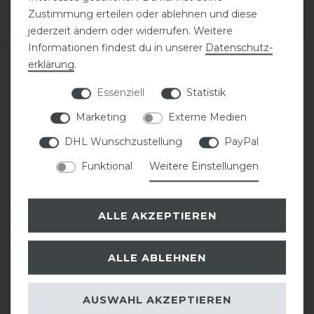
1
Paar
1
Paar
Zustimmung erteilen oder ablehnen und diese
ARTIKEL MERKEN
ARTIKEL MERKEN
jederzeit ändern oder widerrufen. Weitere
Informationen findest du in unserer
Daten­schutz­
erklärung
.
Essenziell
Statistik
Marketing
Externe Medien
DHL Wunschzustellung
PayPal
Funktional
Weitere Einstellungen
Kentucky Horsewear
ALLE AKZEPTIEREN
Lammfell Gamaschen
Bamboo Elastik
ALLE ABLEHNEN
184,99 € *
AUSWAHL AKZEPTIEREN
1
Paar