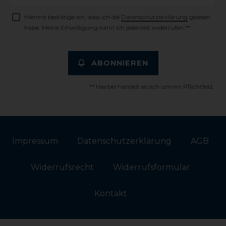
Honig
Hiermit bestätige ich, dass ich die
Daten­schutz­erklärung
gelesen
habe. Meine Einwilligung kann ich jederzeit widerrufen.**
ABONNIEREN
** Hierbei handelt es sich um ein Pflichtfeld.
Impressum
Daten­schutz­erklärung
AGB
Widerrufs­recht
Widerrufs­formular
Kontakt