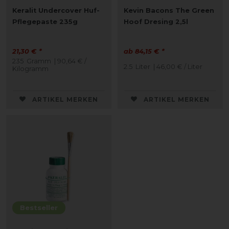
Keralit Undercover Huf-
Kevin Bacons The Green
Pflegepaste 235g
Hoof Dresing 2,5l
21,30 € *
ab 84,15 € *
235
Gramm
| 90,64 € /
2.5
Liter
| 46,00 € / Liter
Kilogramm
ARTIKEL MERKEN
ARTIKEL MERKEN
Bestseller