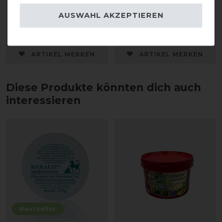
Hufpinselsafe
Hufpinselsafe
AUSWAHL AKZEPTIEREN
3,95 € *
3,95 € *
ARTIKEL MERKEN
ARTIKEL MERKEN
Diese Produkte könnten dich auch
interessieren
Bestseller