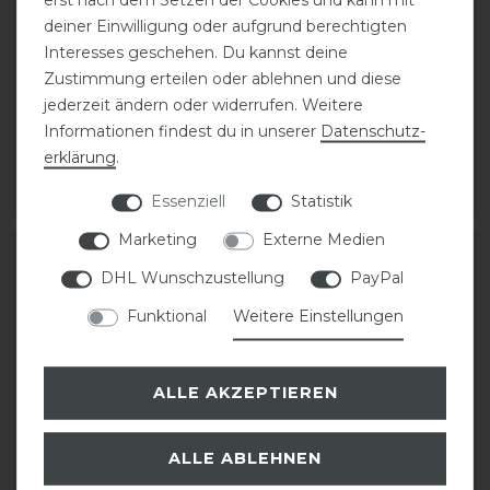
deiner Einwilligung oder aufgrund berechtigten
Waldhausen
Grooming Deluxe
Interesses geschehen. Du kannst deine
Hufpinselsafe
Hufkratzer mit
Zustimmung erteilen oder ablehnen und diese
Metallborsten
jederzeit ändern oder widerrufen. Weitere
Informationen findest du in unserer
Daten­schutz­
3,95 € *
erklärung
.
19,99 € *
ARTIKEL MERKEN
ARTIKEL MERKEN
Essenziell
Statistik
Marketing
Externe Medien
DHL Wunschzustellung
PayPal
Funktional
Weitere Einstellungen
ALLE AKZEPTIEREN
ALLE ABLEHNEN
Waldhausen
Waldhausen