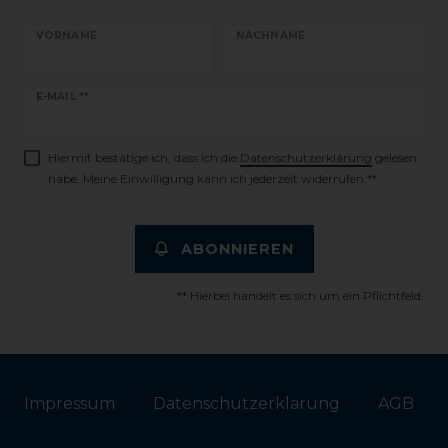
VORNAME
NACHNAME
Newsletter
E-MAIL **
Honig
Hiermit bestätige ich, dass ich die
Daten­schutz­erklärung
gelesen
habe. Meine Einwilligung kann ich jederzeit widerrufen.**
ABONNIEREN
** Hierbei handelt es sich um ein Pflichtfeld.
Impressum
Daten­schutz­erklärung
AGB