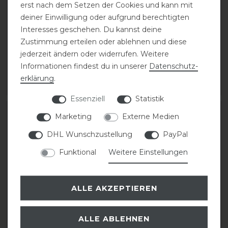
erst nach dem Setzen der Cookies und kann mit
Kingsland Classic
Kingsland Klkemmie
deiner Einwilligung oder aufgrund berechtigten
Turniershirt kurzarm
Reitleggings F-TEC2
Interesses geschehen. Du kannst deine
Mädchen
Kinder
Zustimmung erteilen oder ablehnen und diese
jederzeit ändern oder widerrufen. Weitere
Informationen findest du in unserer
Daten­schutz­
54,95 € *
79,95 € *
erklärung
.
ARTIKEL MERKEN
ARTIKEL MERKEN
Essenziell
Statistik
-20%
Marketing
Externe Medien
DHL Wunschzustellung
PayPal
Funktional
Weitere Einstellungen
ALLE AKZEPTIEREN
Pikeur Braddy Grip
Kingsland Klkemmie
ALLE ABLEHNEN