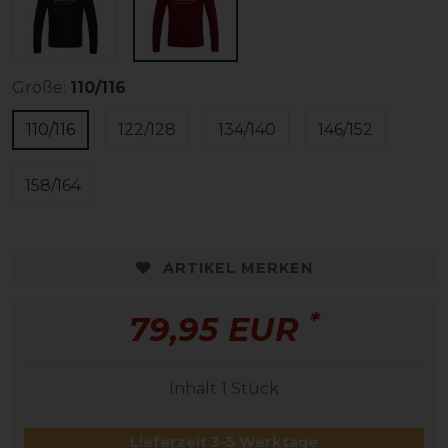
Größe:
110/116
110/116
122/128
134/140
146/152
158/164
ARTIKEL MERKEN
*
79,95 EUR
Inhalt
1
Stück
Lieferzeit 3-5 Werktage