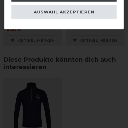
Ganzbesatzreithose
Reitleggings F-TEC2
Kinder
Kinder
AUSWAHL AKZEPTIEREN
statt 109,95 €
79,95 € *
87,96 € *
ARTIKEL MERKEN
ARTIKEL MERKEN
Diese Produkte könnten dich auch
interessieren