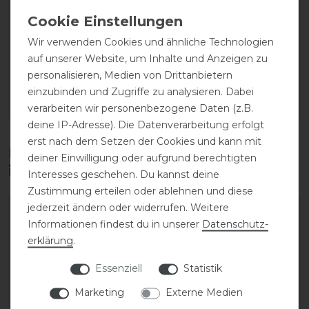
Kingsland Classic Show
Kingsland Classic Show
Shirt Damen
Shirt Damen
Wir verwenden Cookies und ähnliche Technologien
auf unserer Website, um Inhalte und Anzeigen zu
statt 79,95 €
statt 79,95 €
personalisieren, Medien von Drittanbietern
63,96 € *
63,96 € *
einzubinden und Zugriffe zu analysieren. Dabei
ARTIKEL MERKEN
ARTIKEL MERKEN
verarbeiten wir personenbezogene Daten (z.B.
deine IP-Adresse). Die Datenverarbeitung erfolgt
erst nach dem Setzen der Cookies und kann mit
Diese Produkte könnten dich auch
deiner Einwilligung oder aufgrund berechtigten
interessieren
Interesses geschehen. Du kannst deine
Zustimmung erteilen oder ablehnen und diese
jederzeit ändern oder widerrufen. Weitere
Informationen findest du in unserer
Daten­schutz­
erklärung
.
Essenziell
Statistik
Marketing
Externe Medien