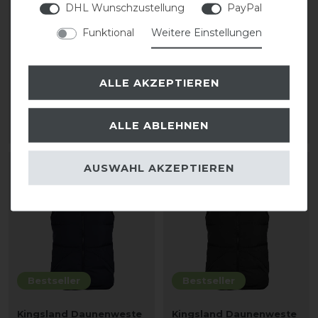
DHL Wunschzustellung
PayPal
Bestseller
Funktional
Weitere Einstellungen
Kingsland Classic
Kingsland Thermojacke
Daunenjacke Unisex
Classic Unisex
ALLE AKZEPTIEREN
339,00 € *
189,00 € *
ALLE ABLEHNEN
ARTIKEL MERKEN
ARTIKEL MERKEN
AUSWAHL AKZEPTIEREN
Bestseller
Bestseller
Kingsland Daunenweste
Kingsland Daunenweste