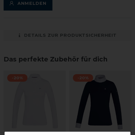
ANMELDEN
DETAILS ZUR PRODUKTSICHERHEIT
Das perfekte Zubehör für dich
-20%
-20%