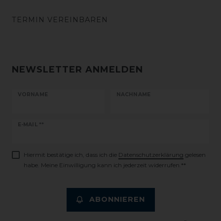
TERMIN VEREINBAREN
NEWSLETTER ANMELDEN
VORNAME
NACHNAME
Newsletter
E-MAIL **
Honig
Hiermit bestätige ich, dass ich die
Daten­schutz­erklärung
gelesen
habe. Meine Einwilligung kann ich jederzeit widerrufen.**
ABONNIEREN