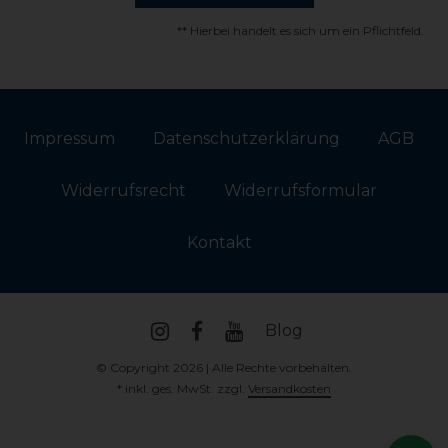
** Hierbei handelt es sich um ein Pflichtfeld.
Impressum
Daten­schutz­erklärung
AGB
Widerrufs­recht
Widerrufs­formular
Kontakt
Blog
© Copyright 2026 | Alle Rechte vorbehalten.
* inkl. ges. MwSt. zzgl.
Versandkosten