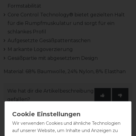
Formstabilität
Core Control Technology® bietet gezielten Halt
für die Rumpfmuskulatur und sorgt für ein
schlankes Profil
Aufgesetzte Gesäßpattentaschen
M arkante Logoverzierung
Gesäßpartie mit abgesetztem Design
Material: 68% Baumwolle, 24% Nylon, 8% Elasthan
Wie hat dir die Artikelbeschreibung
gefallen?
Wir verwenden Cookies und ähnliche Technologien
auf unserer Website, um Inhalte und Anzeigen zu