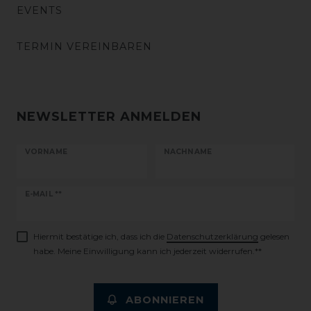
EVENTS
TERMIN VEREINBAREN
NEWSLETTER ANMELDEN
VORNAME
NACHNAME
Newsletter
E-MAIL **
Honig
Hiermit bestätige ich, dass ich die
Daten­schutz­erklärung
gelesen
habe. Meine Einwilligung kann ich jederzeit widerrufen.**
ABONNIEREN