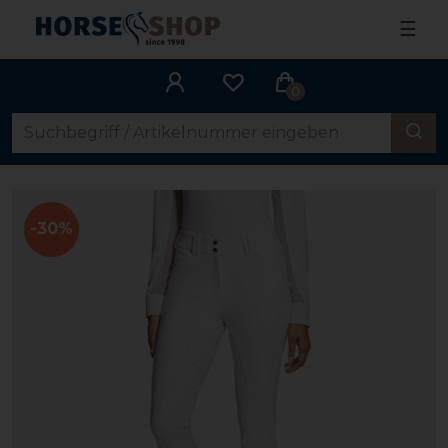
☰
0
-30%