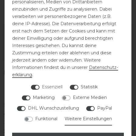
personalisieren, Medien von Drittanbietern
einzubinden und Zugriffe zu analysieren. Dabei
verarbeiten wir personenbezogene Daten (z.B.
deine IP-Adresse). Die Datenverarbeitung erfolgt
Varianten-ID:
6151
erst nach dem Setzen der Cookies und kann mit
deiner Einwilligung oder aufgrund berechtigten
SKU:
ARI-10021778/22
Interesses geschehen. Du kannst deine
Zustimmung erteilen oder ablehnen und diese
EAN:
889359422721
jederzeit ändern oder widerrufen. Weitere
Informationen findest du in unserer
Daten­schutz­
Kundenrezensionen
(0)
erklärung
.
Essenziell
Statistik
Marketing
Externe Medien
5
0
DHL Wunschzustellung
PayPal
4
0
Funktional
Weitere Einstellungen
3
0
2
0