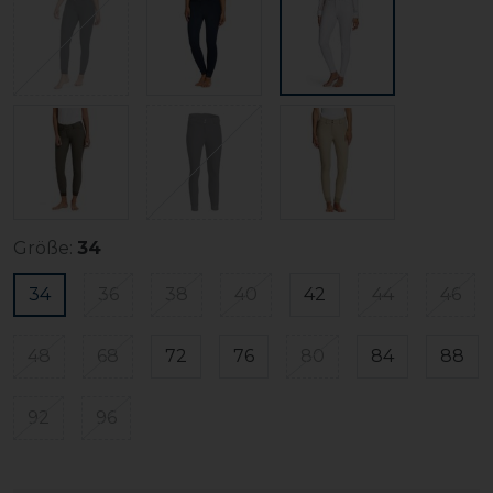
Größe:
34
34
36
38
40
42
44
46
48
68
72
76
80
84
88
92
96