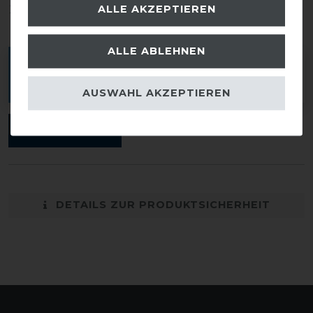
ALLE AKZEPTIEREN
1
0
ALLE ABLEHNEN
Melde dich an, um eine Kundenrezension zu
verfassen.
AUSWAHL AKZEPTIEREN
ANMELDEN
DETAILS ZUR PRODUKTSICHERHEIT