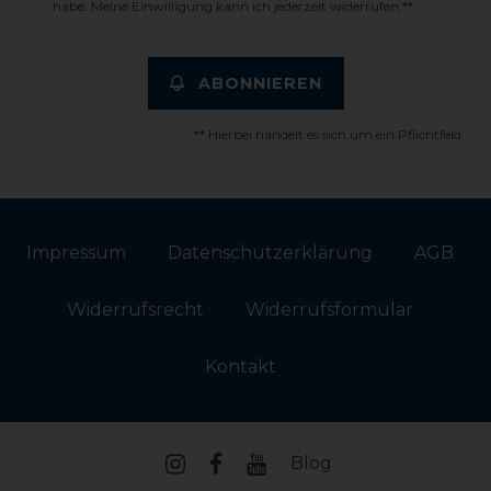
habe. Meine Einwilligung kann ich jederzeit widerrufen.**
ABONNIEREN
** Hierbei handelt es sich um ein Pflichtfeld.
Impressum
Daten­schutz­erklärung
AGB
Widerrufs­recht
Widerrufs­formular
Kontakt
Blog