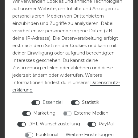
Wir verwenden Cookies und ähnliche Technologien
89,95 € *
69,95 € *
auf unserer Website, um Inhalte und Anzeigen zu
ARTIKEL MERKEN
ARTIKEL MERKEN
personalisieren, Medien von Drittanbietern
einzubinden und Zugriffe zu analysieren. Dabei
verarbeiten wir personenbezogene Daten (z.B.
deine IP-Adresse). Die Datenverarbeitung erfolgt
erst nach dem Setzen der Cookies und kann mit
deiner Einwilligung oder aufgrund berechtigten
Interesses geschehen. Du kannst deine
Zustimmung erteilen oder ablehnen und diese
jederzeit ändern oder widerrufen. Weitere
Informationen findest du in unserer
Daten­schutz­
erklärung
.
Waldhausen S-Line
Premiere Trensenzaum
Trensenzaum
Dax anatom mit Zügel
Essenziell
Statistik
Blackshine
Marketing
Externe Medien
89,95 € *
DHL Wunschzustellung
PayPal
149,99 € *
Funktional
Weitere Einstellungen
ARTIKEL MERKEN
ARTIKEL MERKEN