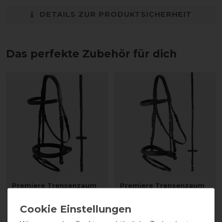
DETAILS ZUR PRODUKTSICHERHEIT
Das perfekte Zubehör für dich
Premiere Trensenzaum
Premiere Trensenzaum
Dax anatom mit Zügel
Nancy