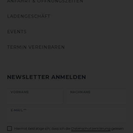
ANFAHRT & ÖFFNUNGSZEITEN
LADENGESCHÄFT
EVENTS
TERMIN VEREINBAREN
NEWSLETTER ANMELDEN
VORNAME
NACHNAME
Newsletter
E-MAIL **
Honig
Hiermit bestätige ich, dass ich die
Daten­schutz­erklärung
gelesen