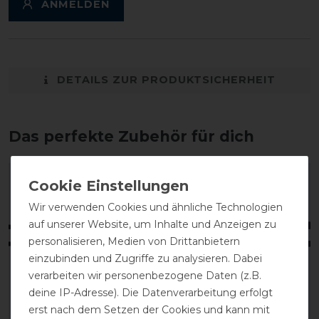
ANMELDEN
DETAILS ZUR PRODUKTSICHERHEIT
Das perfekte Zubehör für dich
-20%
Wir verwenden Cookies und ähnliche Technologien
auf unserer Website, um Inhalte und Anzeigen zu
personalisieren, Medien von Drittanbietern
einzubinden und Zugriffe zu analysieren. Dabei
verarbeiten wir personenbezogene Daten (z.B.
deine IP-Adresse). Die Datenverarbeitung erfolgt
erst nach dem Setzen der Cookies und kann mit