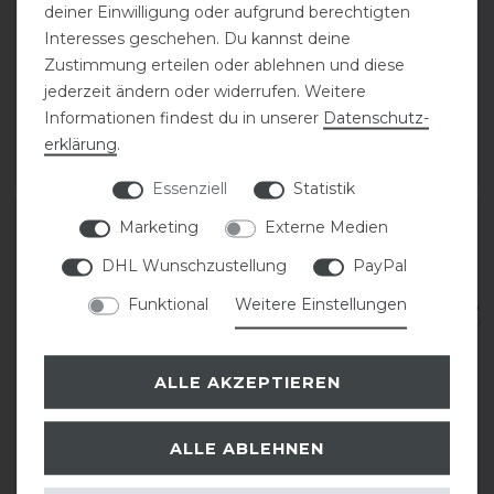
deiner Einwilligung oder aufgrund berechtigten
Euroriding Gurtzügel
Schockemöhle Durasoft
Brest, Euroclub
Gummi Zügel
Interesses geschehen. Du kannst deine
Zustimmung erteilen oder ablehnen und diese
jederzeit ändern oder widerrufen. Weitere
statt 19,95 €
76,95 € *
Informationen findest du in unserer
Daten­schutz­
15,96 € *
erklärung
.
ARTIKEL MERKEN
ARTIKEL MERKEN
Essenziell
Statistik
Marketing
Externe Medien
DHL Wunschzustellung
PayPal
Funktional
Weitere Einstellungen
ALLE AKZEPTIEREN
ALLE ABLEHNEN
QHP Trense Devi
Euroriding Anti Slip
Zügel Biarritz, Euro Club