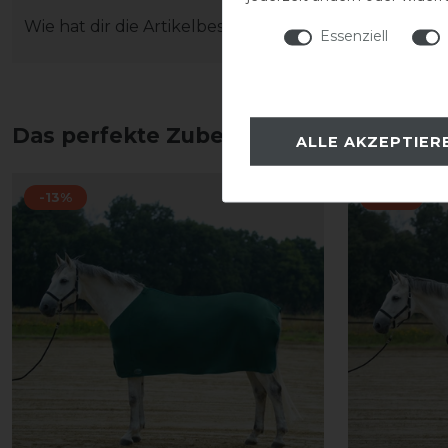
Wie hat dir die Artikelbeschreibung gefallen?
Essenziell
Das perfekte Zubehör für dich
ALLE AKZEPTIER
-13%
-13%