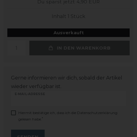
Du sparst jetzt 4,90 EUR
Inhalt
1
Stück
Ausverkauft
IN DEN WARENKORB
Gerne informieren wir dich, sobald der Artikel
wieder verfügbar ist.
E-MAIL-ADRESSE
Hiermit bestätige ich, dass ich die
Daten­schutz­erklärung
*
gelesen habe.
SENDEN