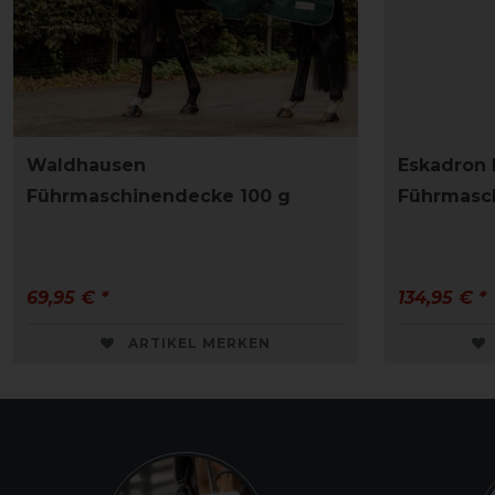
Waldhausen
Eskadron 
Führmaschinendecke 100 g
Führmasc
69,95 € *
134,95 € *
ARTIKEL MERKEN