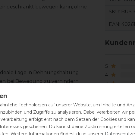
 uneingeschränkt bewegen kann, ohne
SKU:
BUS-6
EAN:
4026
Kundenr
5
 ideale Lage in Dehnungshaltung
4
llen bei Bewegung zu verhindern
3
hließen
2
1
hnliche Technologien auf unserer Website, um Inhalte und Anze
inzubinden und Zugriffe zu analysieren. Dabei verarbeiten wir 
nverarbeitung erfolgt erst nach dem Setzen der Cookies und kann
 Interesses geschehen. Du kannst deine Zustimmung erteilen o
ufen. Weitere Informationen findest du in unserer
Daten­schutz­e