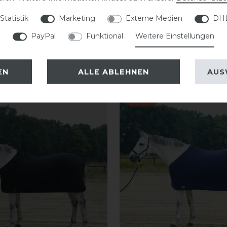
Statistik
Marketing
Externe Medien
DHL
PayPal
Funktional
Weitere Einstellungen
EN
ALLE ABLEHNEN
AUS
-13%