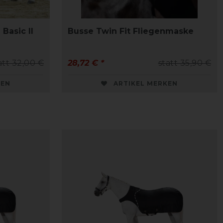
Basic II
Busse Twin Fit Fliegenmaske
att 32,00 €
28,72 € *
statt 35,90 €
KEN
ARTIKEL MERKEN