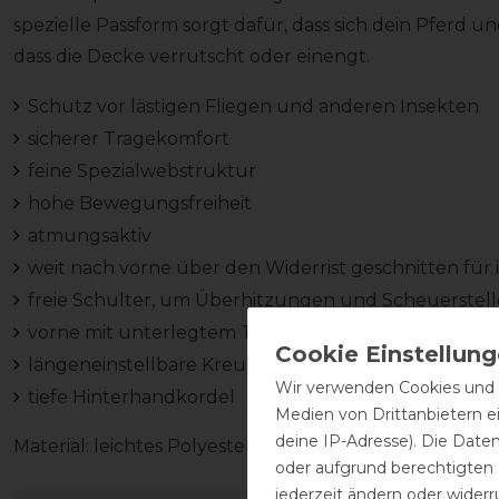
spezielle Passform sorgt dafür, dass sich dein Pferd
dass die Decke verrutscht oder einengt.
Schutz vor lästigen Fliegen und anderen Insekten
sicherer Tragekomfort
feine Spezialwebstruktur
hohe Bewegungsfreiheit
atmungsaktiv
weit nach vorne über den Widerrist geschnitten für
freie Schulter, um Überhitzungen und Scheuerste
vorne mit unterlegtem T-Verschluss und Klett zu sc
längeneinstellbare Kreuzbegurtung
Wir verwenden Cookies und ä
tiefe Hinterhandkordel
Medien von Drittanbietern e
deine IP-Adresse). Die Date
Material: leichtes Polyester
oder aufgrund berechtigten
jederzeit ändern oder widerr