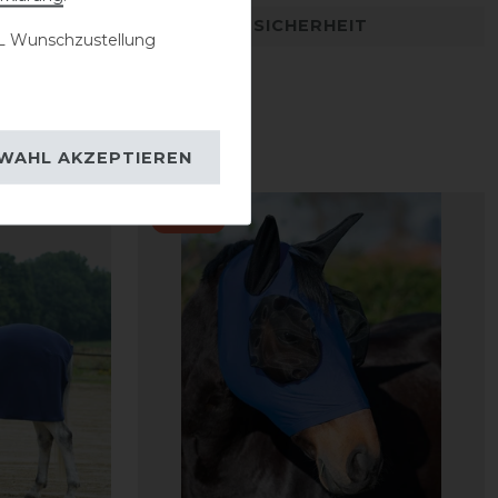
DETAILS ZUR PRODUKTSICHERHEIT
 Wunschzustellung
WAHL AKZEPTIEREN
-20%