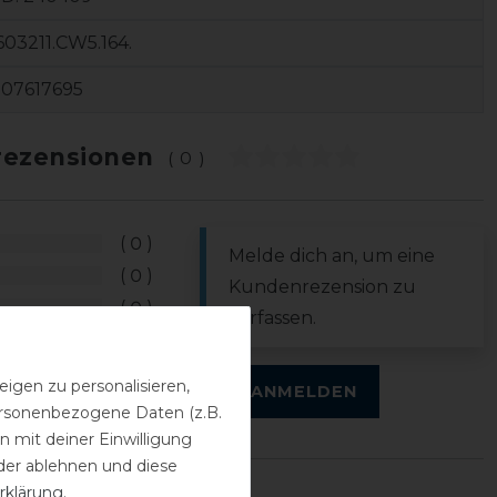
03211.CW5.164.
107617695
ezensionen
(0)
0
Melde dich an, um eine
0
Kundenrezension zu
0
verfassen.
0
0
igen zu personalisieren,
ANMELDEN
personenbezogene Daten (z.B.
 mit deiner Einwilligung
der ablehnen und diese
rklärung
.