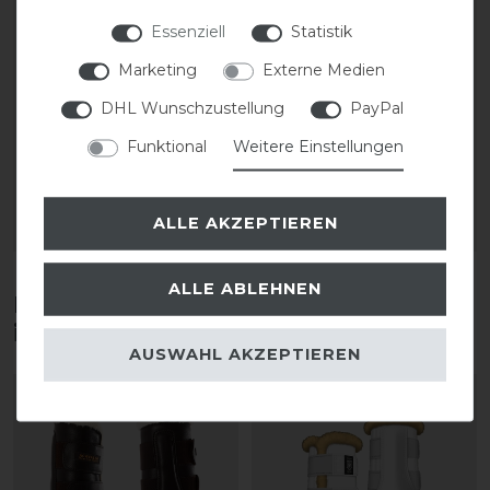
Essenziell
Statistik
Acavallo Ecoleath
Cavallo CAVALJODY
Marketing
Externe Medien
Streichkappe
Hufglocken
DHL Wunschzustellung
PayPal
statt 62,50 €
39,90 € *
Funktional
Weitere Einstellungen
56,25 € *
1
Paar
1
Paar
ALLE AKZEPTIEREN
ARTIKEL MERKEN
ARTIKEL MERKEN
ALLE ABLEHNEN
Diese Produkte könnten dich auch
interessieren
AUSWAHL AKZEPTIEREN
-10%