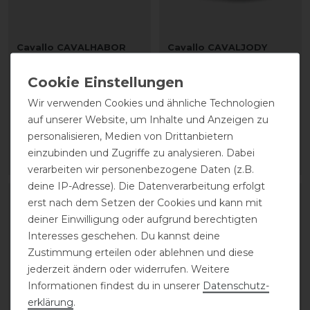
Cavallo CAVALHABOR
Cavallo CAVALJODY
Hartschalen
Hufglocken
Streichkappen
Wir verwenden Cookies und ähnliche Technologien
39,90 € *
39,90 € *
auf unserer Website, um Inhalte und Anzeigen zu
1
Paar
personalisieren, Medien von Drittanbietern
1
Paar
einzubinden und Zugriffe zu analysieren. Dabei
ARTIKEL MERKEN
ARTIKEL MERKEN
verarbeiten wir personenbezogene Daten (z.B.
deine IP-Adresse). Die Datenverarbeitung erfolgt
-10%
erst nach dem Setzen der Cookies und kann mit
deiner Einwilligung oder aufgrund berechtigten
Interesses geschehen. Du kannst deine
Zustimmung erteilen oder ablehnen und diese
jederzeit ändern oder widerrufen. Weitere
Informationen findest du in unserer
Daten­schutz­
erklärung
.