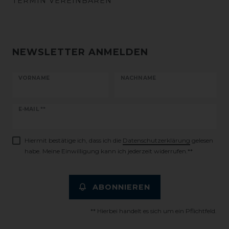
TERMIN VEREINBAREN
NEWSLETTER ANMELDEN
VORNAME
NACHNAME
Newsletter
E-MAIL **
Honig
Hiermit bestätige ich, dass ich die
Daten­schutz­erklärung
gelesen
habe. Meine Einwilligung kann ich jederzeit widerrufen.**
ABONNIEREN
** Hierbei handelt es sich um ein Pflichtfeld.