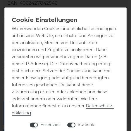
EAN:
4062427842546
Kundenrezensionen
(0)
Wir verwenden Cookies und ähnliche Technologien
auf unserer Website, um Inhalte und Anzeigen zu
personalisieren, Medien von Drittanbietern
einzubinden und Zugriffe zu analysieren. Dabei
5
0
verarbeiten wir personenbezogene Daten (z.B.
4
0
deine IP-Adresse). Die Datenverarbeitung erfolgt
3
0
erst nach dem Setzen der Cookies und kann mit
2
0
deiner Einwilligung oder aufgrund berechtigten
Interesses geschehen. Du kannst deine
1
0
Zustimmung erteilen oder ablehnen und diese
jederzeit ändern oder widerrufen. Weitere
Informationen findest du in unserer
Daten­schutz­
Melde dich an, um eine Kundenrezension zu
erklärung
.
verfassen.
Essenziell
Statistik