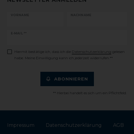
NEWSLETTER ANMELDEN
VORNAME
NACHNAME
Newsletter
E-MAIL **
Honig
Hiermit bestätige ich, dass ich die
Daten­schutz­erklärung
gelesen
habe. Meine Einwilligung kann ich jederzeit widerrufen.**
ABONNIEREN
** Hierbei handelt es sich um ein Pflichtfeld.
Impressum
Daten­schutz­erklärung
AGB