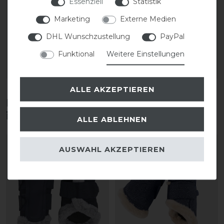
Essenziell
Statistik
25 Mesh Schabracke
25 Mesh Schabracke
Marketing
Externe Medien
DHL Wunschzustellung
PayPal
statt 74,95 €
statt 74,95 €
45,00 € *
45,00 € *
Funktional
Weitere Einstellungen
ARTIKEL MERKEN
ARTIKEL MERKEN
ALLE AKZEPTIEREN
Diese Produkte könnten dich auch
interessieren
ALLE ABLEHNEN
-30%
AUSWAHL AKZEPTIEREN