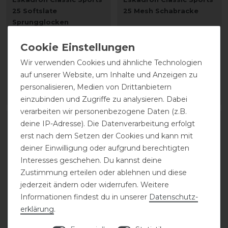
25 Softslate
25 Mesh Schabracke
Sprungglocken
statt 74,95 €
statt 32,95 €
45,00 € *
Wir verwenden Cookies und ähnliche Technologien
26,36 € *
auf unserer Website, um Inhalte und Anzeigen zu
1
Paar
personalisieren, Medien von Drittanbietern
ARTIKEL MERKEN
ARTIKEL MERKEN
einzubinden und Zugriffe zu analysieren. Dabei
verarbeiten wir personenbezogene Daten (z.B.
deine IP-Adresse). Die Datenverarbeitung erfolgt
-40%
-40%
erst nach dem Setzen der Cookies und kann mit
deiner Einwilligung oder aufgrund berechtigten
Interesses geschehen. Du kannst deine
Zustimmung erteilen oder ablehnen und diese
jederzeit ändern oder widerrufen. Weitere
Informationen findest du in unserer
Daten­schutz­
erklärung
.
Eskadron Classic Sports
Eskadron Classic Sports