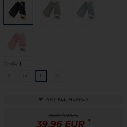
Größe:
L
S
M
L
XL
ARTIKEL MERKEN
statt 49,95 €
*
39,96 EUR