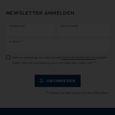
NEWSLETTER ANMELDEN
VORNAME
NACHNAME
Newsletter
E-MAIL **
Honig
Hiermit bestätige ich, dass ich die
Daten­schutz­erklärung
gelesen
habe. Meine Einwilligung kann ich jederzeit widerrufen.**
ABONNIEREN
** Hierbei handelt es sich um ein Pflichtfeld.