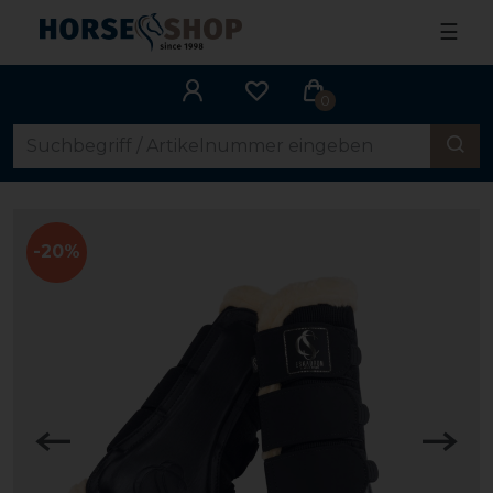
☰
0
-20%